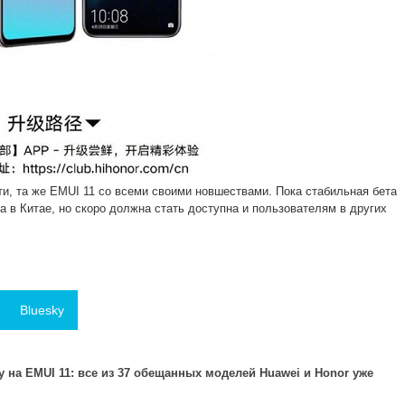
ути, та же EMUI 11 со всеми своими новшествами. Пока стабильная бета
а в Китае, но скоро должна стать доступна и пользователям в других
Bluesky
у на EMUI 11: все из 37 обещанных моделей Huawei и Honor уже