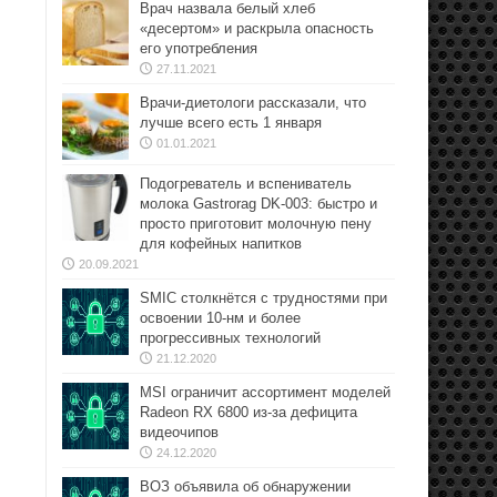
Врач назвала белый хлеб
«десертом» и раскрыла опасность
его употребления
27.11.2021
Врачи-диетологи рассказали, что
лучше всего есть 1 января
01.01.2021
Подогреватель и вспениватель
молока Gastrorag DK-003: быстро и
просто приготовит молочную пену
для кофейных напитков
20.09.2021
SMIC столкнётся с трудностями при
освоении 10-нм и более
прогрессивных технологий
21.12.2020
MSI ограничит ассортимент моделей
Radeon RX 6800 из-за дефицита
видеочипов
24.12.2020
ВОЗ объявила об обнаружении