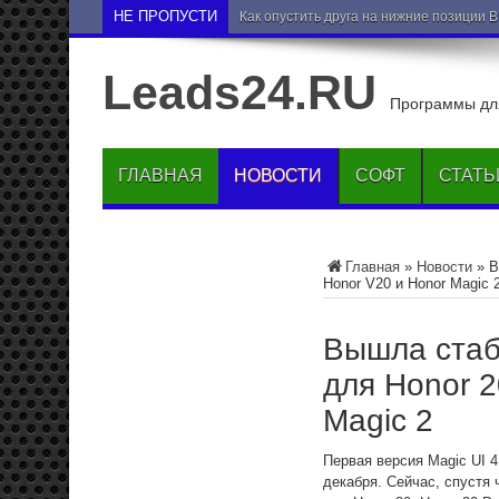
НЕ ПРОПУСТИ
Как опустить друга на нижние позиции 
Leads24.RU
Программы для
ГЛАВНАЯ
НОВОСТИ
СОФТ
СТАТЬ
Главная
»
Новости
»
В
Honor V20 и Honor Magic 
Вышла стаб
для Honor 2
Magic 2
Первая версия Magic UI 4
декабря. Сейчас, спустя 