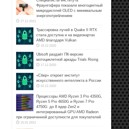
Специалисты института
Фраунгофера показали многоцветный
микродисплей OLED с минимальным
энергопотреблением
27.11.2021
Трассировка лучей в Quake II RTX
стала доступна и на видеокартах
AMD благодаря Vulkan
16.12.2020
Ubisoft раздаёт ПК-версию
мотоциклетной аркады Trials Rising
17.12.2020
«Сбер» откроет институт
искусственного интеллекта в России
03.12.2020
Процессоры AMD Ryzen 3 Pro 4350G,
Ryzen 5 Pro 4650G и Ryzen 7 Pro
4750G: до 8 ядер Zen2 и
интегрированный GPU AMD Radeon
при ограниченной доступности для покупателей
15.01.2021