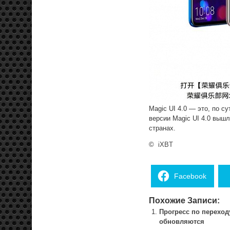
Magic UI 4.0 — это, по с
версии Magic UI 4.0 вышл
странах.
©
iXBT
Facebook
Похожие Записи:
Прогресс по переход
обновляются