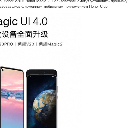
ro, Honor V20 и Honor Magic 2. Пользователи смогут установить прошивку
ользовавшись фирменным мобильным приложением Honor Club.