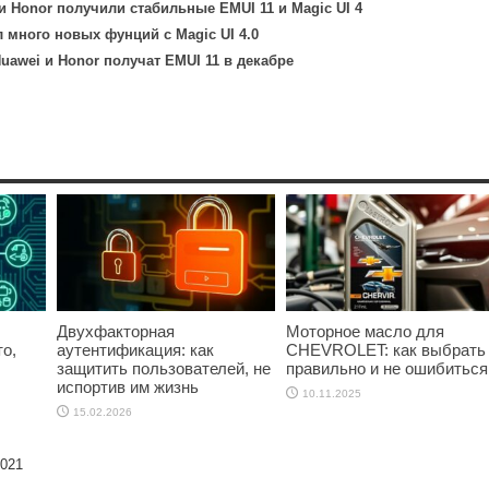
 и Honor получили стабильные EMUI 11 и Magic UI 4
л много новых фунций с Magic UI 4.0
uawei и Honor получат EMUI 11 в декабре
Двухфакторная
Моторное масло для
о,
аутентификация: как
CHEVROLET: как выбрать
защитить пользователей, не
правильно и не ошибиться
испортив им жизнь
10.11.2025
15.02.2026
2021