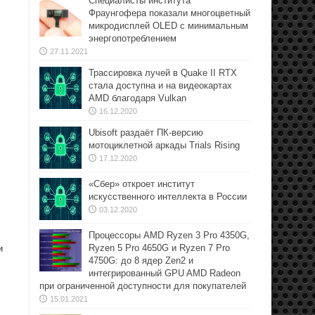
Специалисты института
Фраунгофера показали многоцветный
микродисплей OLED с минимальным
энергопотреблением
27.11.2021
Трассировка лучей в Quake II RTX
стала доступна и на видеокартах
AMD благодаря Vulkan
16.12.2020
Ubisoft раздаёт ПК-версию
мотоциклетной аркады Trials Rising
17.12.2020
«Сбер» откроет институт
искусственного интеллекта в России
03.12.2020
Процессоры AMD Ryzen 3 Pro 4350G,
Ryzen 5 Pro 4650G и Ryzen 7 Pro
и
4750G: до 8 ядер Zen2 и
интегрированный GPU AMD Radeon
при ограниченной доступности для покупателей
15.01.2021