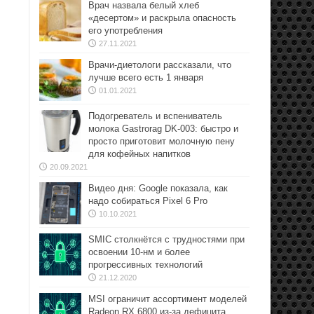
Врач назвала белый хлеб
«десертом» и раскрыла опасность
его употребления
27.11.2021
Врачи-диетологи рассказали, что
лучше всего есть 1 января
01.01.2021
Подогреватель и вспениватель
молока Gastrorag DK-003: быстро и
просто приготовит молочную пену
для кофейных напитков
20.09.2021
Видео дня: Google показала, как
надо собираться Pixel 6 Pro
10.10.2021
SMIC столкнётся с трудностями при
освоении 10-нм и более
прогрессивных технологий
21.12.2020
MSI ограничит ассортимент моделей
Radeon RX 6800 из-за дефицита