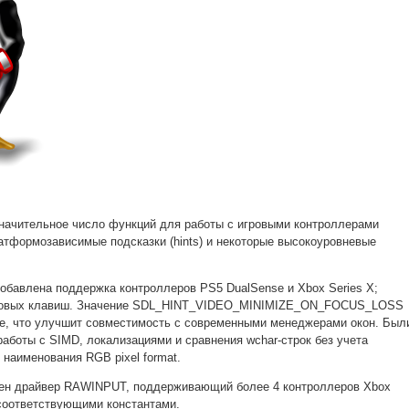
начительное число функций для работы с игровыми контроллерами
атформозависимые подсказки (hints) и некоторые высокоуровневые
обавлена поддержка контроллеров PS5 DualSense и Xbox Series X;
 новых клавиш. Значение SDL_HINT_VIDEO_MINIMIZE_ON_FOCUS_LOSS
se, что улучшит совместимость с современными менеджерами окон. Был
аботы с SIMD, локализациями и сравнения wchar-строк без учета
 наименования RGB pixel format.
ен драйвер RAWINPUT, поддерживающий более 4 контроллеров Xbox
соответствующими константами.