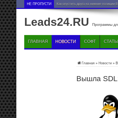
НЕ ПРОПУСТИ
Как опустить друга на нижние позиции 
Leads24.RU
Программы для
ГЛАВНАЯ
НОВОСТИ
СОФТ
СТАТЬ
Главная
»
Новости
»
В
Вышла SDL2