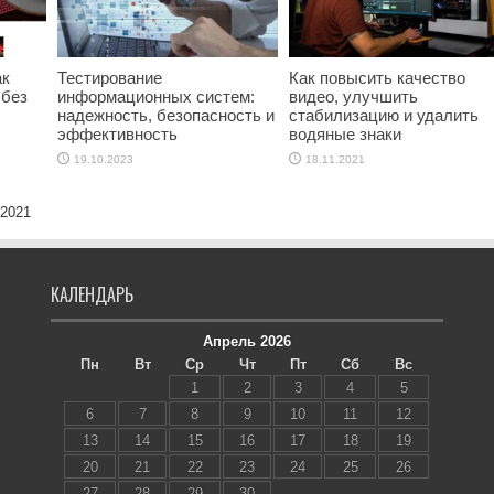
ак
Тестирование
Как повысить качество
 без
информационных систем:
видео, улучшить
надежность, безопасность и
стабилизацию и удалить
эффективность
водяные знаки
19.10.2023
18.11.2021
 2021
КАЛЕНДАРЬ
Апрель 2026
Пн
Вт
Ср
Чт
Пт
Сб
Вс
1
2
3
4
5
6
7
8
9
10
11
12
13
14
15
16
17
18
19
20
21
22
23
24
25
26
27
28
29
30