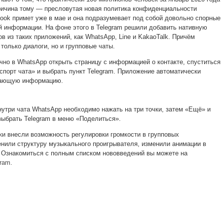
ричина тому — пресловутая новая политика конфиденциальности
ook примет уже в мае и она подразумевает под собой довольно спорные
й информации. На фоне этого в Telegram решили добавить нативную
в из таких приложений, как WhatsApp, Line и KakaoTalk. Причём
только диалоги, но и групповые чаты.
чно в WhatsApp открыть страницу с информацией о контакте, спуститься
кспорт чата» и выбрать пункт Telegram. Приложение автоматически
гающую информацию.
нутри чата WhatsApp необходимо нажать на три точки, затем «Ещё» и
 выбрать Telegram в меню «Поделиться».
ки внесли возможность регулировки громкости в групповых
нили структуру музыкального проигрывателя, изменили анимации в
е. Ознакомиться с полным списком нововведений вы можете на
gram
.