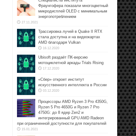
Специалисты института
Фраунгофера показали многоцветный
микродисплей OLED с минимальным
энергопотреблением
27.11.2021
Трассировка лучей в Quake II RTX
стала доступна и на видеокартах
AMD благодаря Vulkan
16.12.2020
Ubisoft раздаёт ПК-версию
мотоциклетной аркады Trials Rising
17.12.2020
«Сбер» откроет институт
искусственного интеллекта в России
03.12.2020
Процессоры AMD Ryzen 3 Pro 4350G,
Ryzen 5 Pro 4650G и Ryzen 7 Pro
4750G: до 8 ядер Zen2 и
интегрированный GPU AMD Radeon
при ограниченной доступности для покупателей
15.01.2021