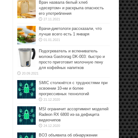
Врач назвала белый хлеб
«десертом» и раскрыла опасность
его употребления
27.11.2021
Врачи-диетологи рассказали, что
лучше всего есть 1 января
01.01.2021
Подогреватель и вспениватель
молока Gastrorag DK-003: быстро и
просто приготовит молочную пену
для кофейных напитков
20.09.2021
SMIC столкнётся с трудностями при
освоении 10-нм и более
прогрессивных технологий
21.12.2020
MSI ограничит ассортимент моделей
Radeon RX 6800 из-за дефицита
видеочипов
24.12.2020
ВОЗ объявила об обнаружении