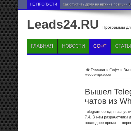
НЕ ПРОПУСТИ
Как опустить друга на нижние позиции 
Leads24.RU
Программы для
ГЛАВНАЯ
НОВОСТИ
СОФТ
СТАТЬ
Главная
»
Софт
»
Выш
мессенджеров
Вышел Tele
чатов из W
Telegram сегодня выпуст
7.4. В нём разработчики
последнее время — перен