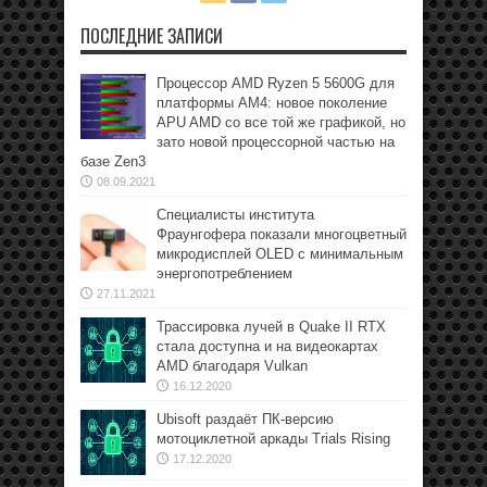
ПОСЛЕДНИЕ ЗАПИСИ
Процессор AMD Ryzen 5 5600G для
платформы АМ4: новое поколение
APU AMD со все той же графикой, но
зато новой процессорной частью на
базе Zen3
08.09.2021
Специалисты института
Фраунгофера показали многоцветный
микродисплей OLED с минимальным
энергопотреблением
27.11.2021
Трассировка лучей в Quake II RTX
стала доступна и на видеокартах
AMD благодаря Vulkan
16.12.2020
Ubisoft раздаёт ПК-версию
мотоциклетной аркады Trials Rising
17.12.2020