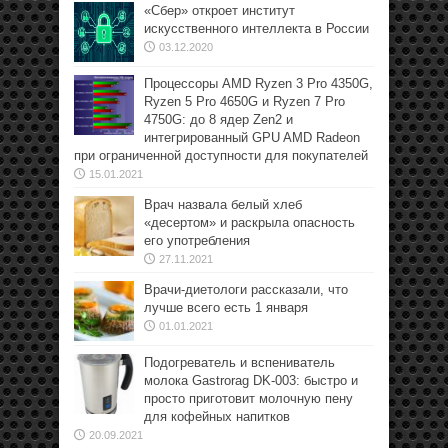
«Сбер» откроет институт
искусственного интеллекта в России
03.12.2020
Процессоры AMD Ryzen 3 Pro 4350G,
Ryzen 5 Pro 4650G и Ryzen 7 Pro
4750G: до 8 ядер Zen2 и
интегрированный GPU AMD Radeon
при ограниченной доступности для покупателей
15.01.2021
Врач назвала белый хлеб
«десертом» и раскрыла опасность
его употребления
27.11.2021
Врачи-диетологи рассказали, что
лучше всего есть 1 января
01.01.2021
Подогреватель и вспениватель
молока Gastrorag DK-003: быстро и
просто приготовит молочную пену
для кофейных напитков
20.09.2021