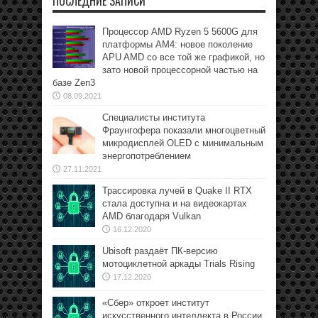
ПОСЛЕДНИЕ ЗАПИСИ
Процессор AMD Ryzen 5 5600G для
платформы АМ4: новое поколение
APU AMD со все той же графикой, но
зато новой процессорной частью на
базе Zen3
08.09.2021
Специалисты института
Фраунгофера показали многоцветный
микродисплей OLED с минимальным
энергопотреблением
27.11.2021
Трассировка лучей в Quake II RTX
стала доступна и на видеокартах
AMD благодаря Vulkan
16.12.2020
Ubisoft раздаёт ПК-версию
мотоциклетной аркады Trials Rising
17.12.2020
«Сбер» откроет институт
искусственного интеллекта в России