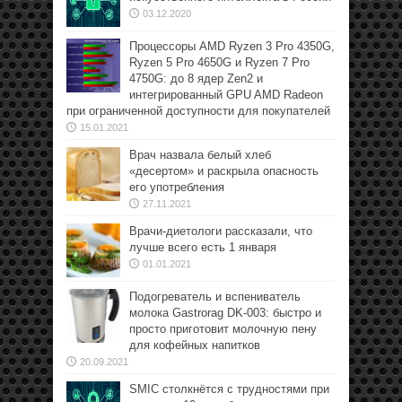
03.12.2020
Процессоры AMD Ryzen 3 Pro 4350G,
Ryzen 5 Pro 4650G и Ryzen 7 Pro
4750G: до 8 ядер Zen2 и
интегрированный GPU AMD Radeon
при ограниченной доступности для покупателей
15.01.2021
Врач назвала белый хлеб
«десертом» и раскрыла опасность
его употребления
27.11.2021
Врачи-диетологи рассказали, что
лучше всего есть 1 января
01.01.2021
Подогреватель и вспениватель
молока Gastrorag DK-003: быстро и
просто приготовит молочную пену
для кофейных напитков
20.09.2021
SMIC столкнётся с трудностями при