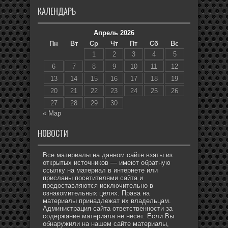
КАЛЕНДАРЬ
Апрель 2026
Пн
Вт
Ср
Чт
Пт
Сб
Вс
1
2
3
4
5
6
7
8
9
10
11
12
13
14
15
16
17
18
19
20
21
22
23
24
25
26
27
28
29
30
« Мар
НОВОСТИ
Все материалы на данном сайте взяты из
открытых источников — имеют обратную
ссылку на материал в интернете или
присланы посетителями сайта и
предоставляются исключительно в
ознакомительных целях. Права на
материалы принадлежат их владельцам.
Администрация сайта ответственности за
содержание материала не несет. Если Вы
обнаружили на нашем сайте материалы,