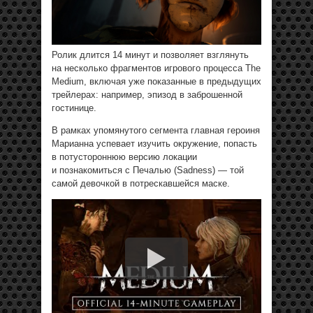
Ролик длится 14 минут и позволяет взглянуть
на несколько фрагментов игрового процесса The
Medium, включая уже показанные в предыдущих
трейлерах: например, эпизод в заброшенной
гостинице.
В рамках упомянутого сегмента главная героиня
Марианна успевает изучить окружение, попасть
в потустороннюю версию локации
и познакомиться с Печалью (Sadness) — той
самой девочкой в потрескавшейся маске.