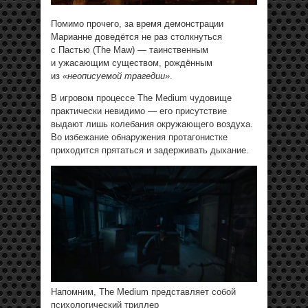
Помимо прочего, за время демонстрации
Марианне доведётся не раз столкнуться
с Пастью (The Maw) — таинственным
и ужасающим существом, рождённым
из
«неописуемой трагедии»
.
В игровом процессе The Medium чудовище
практически невидимо — его присутствие
выдают лишь колебания окружающего воздуха.
Во избежание обнаружения протагонистке
приходится прятаться и задерживать дыхание.
Напомним, The Medium представляет собой
психологический триллер