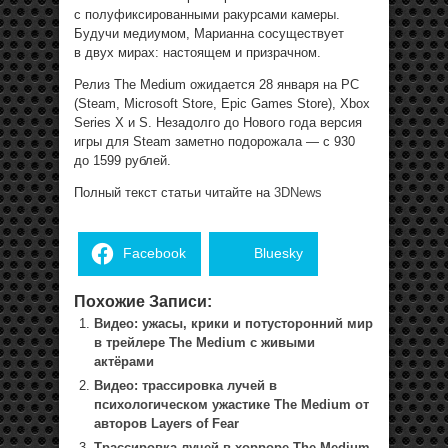
с полуфиксированными ракурсами камеры.
Будучи медиумом, Марианна сосуществует
в двух мирах: настоящем и призрачном.
Релиз The Medium ожидается 28 января на PC
(Steam, Microsoft Store, Epic Games Store), Xbox
Series X и S. Незадолго до Нового года версия
игры для Steam заметно подорожала — с 930
до 1599 рублей.
Полный текст статьи читайте на
3DNews
Facebook
Bluesky
Похожие Записи:
Видео: ужасы, крики и потусторонний мир
в трейлере The Medium с живыми
актёрами
Видео: трассировка лучей в
психологическом ужастике The Medium от
авторов Layers of Fear
Трассировка лучей в хорроре The Medium