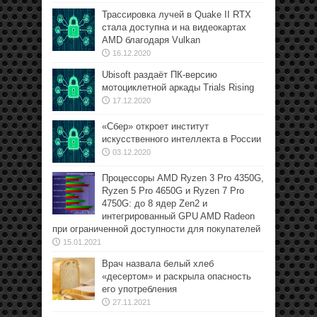
Трассировка лучей в Quake II RTX
стала доступна и на видеокартах
AMD благодаря Vulkan
16.12.2020
Ubisoft раздаёт ПК-версию
мотоциклетной аркады Trials Rising
17.12.2020
«Сбер» откроет институт
искусственного интеллекта в России
03.12.2020
Процессоры AMD Ryzen 3 Pro 4350G,
Ryzen 5 Pro 4650G и Ryzen 7 Pro
4750G: до 8 ядер Zen2 и
интегрированный GPU AMD Radeon
при ограниченной доступности для покупателей
15.01.2021
Врач назвала белый хлеб
«десертом» и раскрыла опасность
его употребления
27.11.2021