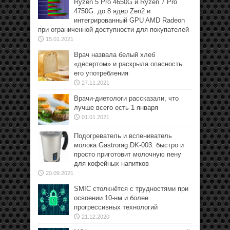
Ryzen 5 Pro 4650G и Ryzen 7 Pro
4750G: до 8 ядер Zen2 и
интегрированный GPU AMD Radeon
при ограниченной доступности для покупателей
15.01.2021
Врач назвала белый хлеб
«десертом» и раскрыла опасность
его употребления
27.11.2021
Врачи-диетологи рассказали, что
лучше всего есть 1 января
01.01.2021
Подогреватель и вспениватель
молока Gastrorag DK-003: быстро и
просто приготовит молочную пену
для кофейных напитков
20.09.2021
SMIC столкнётся с трудностями при
освоении 10-нм и более
прогрессивных технологий
21.12.2020