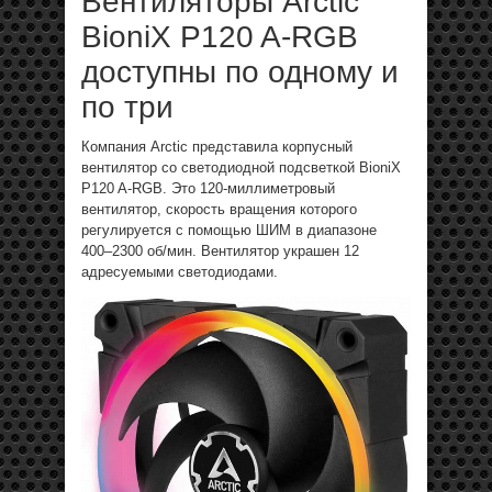
Вентиляторы Arctic
BioniX P120 A-RGB
доступны по одному и
по три
Компания Arctic представила корпусный
вентилятор со светодиодной подсветкой BioniX
P120 A-RGB. Это 120-миллиметровый
вентилятор, скорость вращения которого
регулируется с помощью ШИМ в диапазоне
400–2300 об/мин. Вентилятор украшен 12
адресуемыми светодиодами.