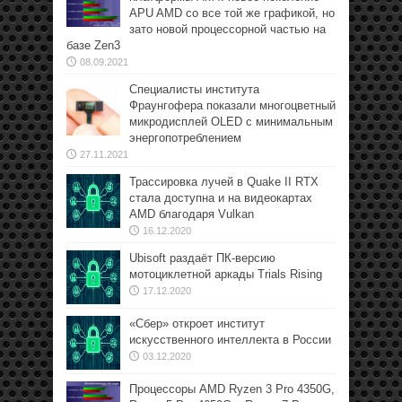
APU AMD со все той же графикой, но
зато новой процессорной частью на
базе Zen3
08.09.2021
Специалисты института
Фраунгофера показали многоцветный
микродисплей OLED с минимальным
энергопотреблением
27.11.2021
Трассировка лучей в Quake II RTX
стала доступна и на видеокартах
AMD благодаря Vulkan
16.12.2020
Ubisoft раздаёт ПК-версию
мотоциклетной аркады Trials Rising
17.12.2020
«Сбер» откроет институт
искусственного интеллекта в России
03.12.2020
Процессоры AMD Ryzen 3 Pro 4350G,