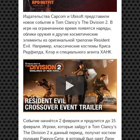
Издательства Capcom и Ubisoft представили
новое событие в Tom Clancy’s The Division 2. В
игре на ограниченное время появятся наряды,
облики оружия и другие косметические
элементы из оригинальной трилогии Resident
Evil. Например, классические костюмы Криса
Редфилда, Клэр и специального агента ХАНК.
Событие начнётся 2 февраля и продлится до 15
февраля. Игроки, которые зайдут в Tom Clancy’s
The Division 2 в данный период, получат костюм
полиции Раккун-Сити, в который был одет Леон