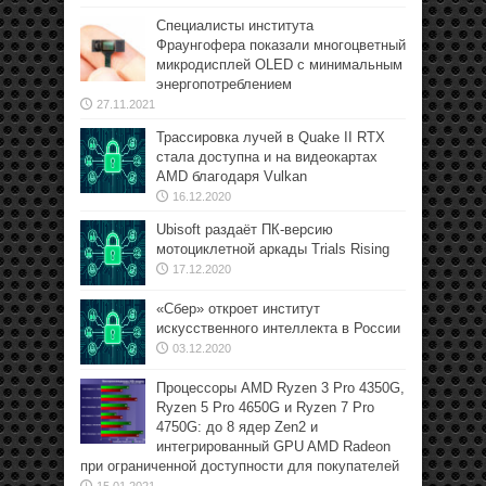
Специалисты института
Фраунгофера показали многоцветный
микродисплей OLED с минимальным
энергопотреблением
27.11.2021
Трассировка лучей в Quake II RTX
стала доступна и на видеокартах
AMD благодаря Vulkan
16.12.2020
Ubisoft раздаёт ПК-версию
мотоциклетной аркады Trials Rising
17.12.2020
«Сбер» откроет институт
искусственного интеллекта в России
03.12.2020
Процессоры AMD Ryzen 3 Pro 4350G,
Ryzen 5 Pro 4650G и Ryzen 7 Pro
4750G: до 8 ядер Zen2 и
интегрированный GPU AMD Radeon
при ограниченной доступности для покупателей
15.01.2021