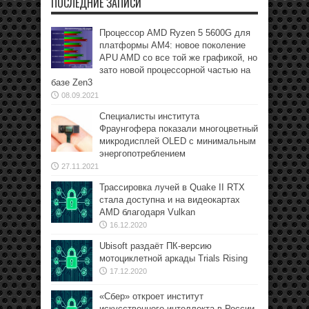
ПОСЛЕДНИЕ ЗАПИСИ
Процессор AMD Ryzen 5 5600G для
платформы АМ4: новое поколение
APU AMD со все той же графикой, но
зато новой процессорной частью на
базе Zen3
08.09.2021
Специалисты института
Фраунгофера показали многоцветный
микродисплей OLED с минимальным
энергопотреблением
27.11.2021
Трассировка лучей в Quake II RTX
стала доступна и на видеокартах
AMD благодаря Vulkan
16.12.2020
Ubisoft раздаёт ПК-версию
мотоциклетной аркады Trials Rising
17.12.2020
«Сбер» откроет институт
искусственного интеллекта в России