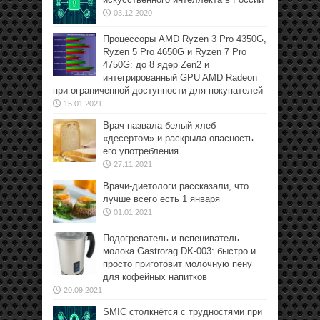
03.12.2020
Процессоры AMD Ryzen 3 Pro 4350G,
Ryzen 5 Pro 4650G и Ryzen 7 Pro
4750G: до 8 ядер Zen2 и
интегрированный GPU AMD Radeon
при ограниченной доступности для покупателей
15.01.2021
Врач назвала белый хлеб
«десертом» и раскрыла опасность
его употребления
27.11.2021
Врачи-диетологи рассказали, что
лучше всего есть 1 января
01.01.2021
Подогреватель и вспениватель
молока Gastrorag DK-003: быстро и
просто приготовит молочную пену
для кофейных напитков
20.09.2021
SMIC столкнётся с трудностями при