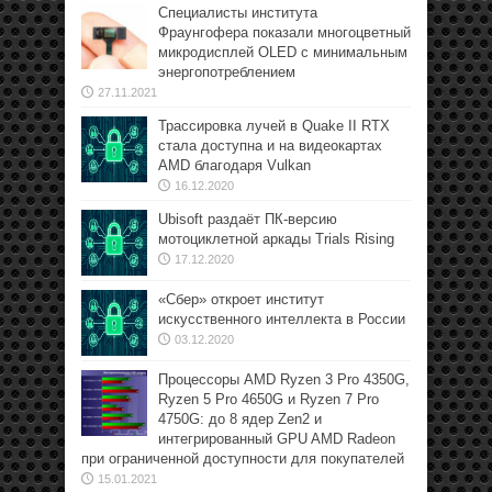
Специалисты института
Фраунгофера показали многоцветный
микродисплей OLED с минимальным
энергопотреблением
27.11.2021
Трассировка лучей в Quake II RTX
стала доступна и на видеокартах
AMD благодаря Vulkan
16.12.2020
Ubisoft раздаёт ПК-версию
мотоциклетной аркады Trials Rising
17.12.2020
«Сбер» откроет институт
искусственного интеллекта в России
03.12.2020
Процессоры AMD Ryzen 3 Pro 4350G,
Ryzen 5 Pro 4650G и Ryzen 7 Pro
4750G: до 8 ядер Zen2 и
интегрированный GPU AMD Radeon
при ограниченной доступности для покупателей
15.01.2021