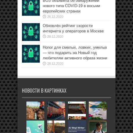
ВОЗ объявила об обнаружении
нового типа COVID-19 в восьми
европейских странах
26.12.2020
Обновлён рейтинг скорости
интернета у операторов в Москве
28.12.2020
Honor для смелых, ловких, умелых
— что подарить на Новый год
любителям активного образа жизни
28.12.2020
НОВОСТИ В КАРТИНКАХ