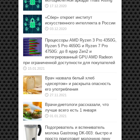
мотоциклетной аркады Trials Rising
17.12.2020
«Сбер» откроет институт
искусственного интеллекта в России
03.12.2020
Процессоры AMD Ryzen 3 Pro 4350G,
Ryzen 5 Pro 4650G и Ryzen 7 Pro
4750G: до 8 ядер Zen2 и
интегрированный GPU AMD Radeon
при ограниченной доступности для покупателей
15.01.2021
Врач назвала белый хлеб
«десертом» и раскрыла опасность
его употребления
27.11.2021
Врачи-диетологи рассказали, что
лучше всего есть 1 января
01.01.2021
Подогреватель и вспениватель
молока Gastrorag DK-003: быстро и
просто приготовит молочную пену