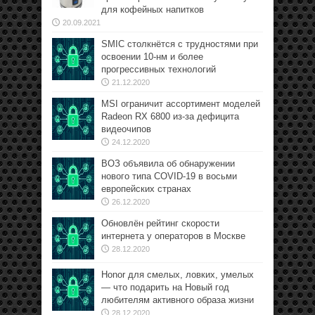
для кофейных напитков
20.09.2021
SMIC столкнётся с трудностями при
освоении 10-нм и более
прогрессивных технологий
21.12.2020
MSI ограничит ассортимент моделей
Radeon RX 6800 из-за дефицита
видеочипов
24.12.2020
ВОЗ объявила об обнаружении
нового типа COVID-19 в восьми
европейских странах
26.12.2020
Обновлён рейтинг скорости
интернета у операторов в Москве
28.12.2020
Honor для смелых, ловких, умелых
— что подарить на Новый год
любителям активного образа жизни
28.12.2020