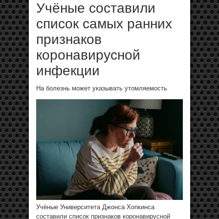
Учёные составили
список самых ранних
признаков
коронавирусной
инфекции
На болезнь может указывать утомляемость
Учёные Университета Джонса Хопкинса
составили список признаков коронавирусной