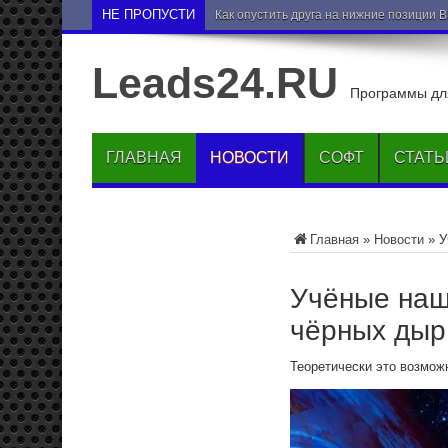
НЕ ПРОПУСТИ
Как опустить друга на нижние позиции 
Leads24.RU
Программы для
ГЛАВНАЯ
НОВОСТИ
СОФТ
СТАТЬ
Главная
»
Новости
»
У
Учёные наш
чёрных дыр
Теоретически это возмож