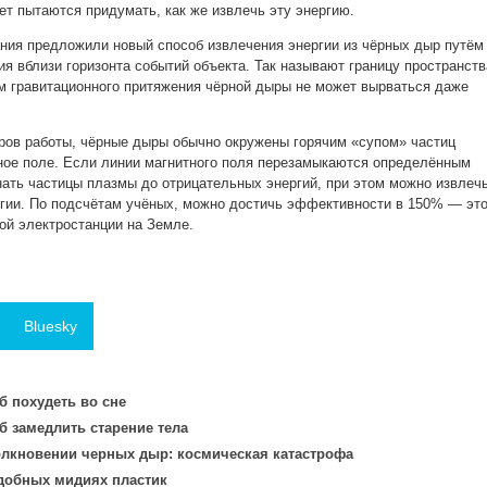
ет пытаются придумать, как же извлечь эту энергию.
ния предложили новый способ извлечения энергии из чёрных дыр путём
я вблизи горизонта событий объекта. Так называют границу пространств
ем гравитационного притяжения чёрной дыры не может вырваться даже
оров работы, чёрные дыры обычно окружены горячим «супом» частиц
ное поле. Если линии магнитного поля перезамыкаются определённым
гнать частицы плазмы до отрицательных энергий, при этом можно извлеч
гии. По подсчётам учёных, можно достичь эффективности в 150% — эт
ой электростанции на Земле.
Bluesky
 похудеть во сне
 замедлить старение тела
олкновении черных дыр: космическая катастрофа
добных мидиях пластик