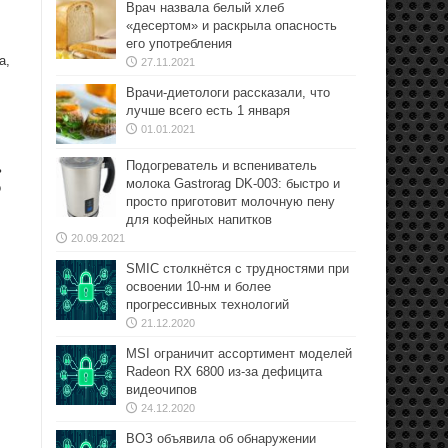
Врач назвала белый хлеб
«десертом» и раскрыла опасность
его употребления
а,
27.11.2021
Врачи-диетологи рассказали, что
лучше всего есть 1 января
01.01.2021
Подогреватель и вспениватель
ь
молока Gastrorag DK-003: быстро и
о
просто приготовит молочную пену
для кофейных напитков
20.09.2021
SMIC столкнётся с трудностями при
освоении 10-нм и более
прогрессивных технологий
21.12.2020
MSI ограничит ассортимент моделей
Radeon RX 6800 из-за дефицита
видеочипов
24.12.2020
ВОЗ объявила об обнаружении