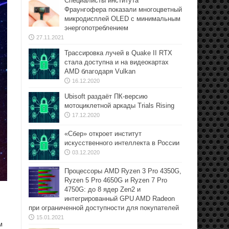
Специалисты института
Фраунгофера показали многоцветный
микродисплей OLED с минимальным
энергопотреблением
27.11.2021
Трассировка лучей в Quake II RTX
стала доступна и на видеокартах
AMD благодаря Vulkan
16.12.2020
Ubisoft раздаёт ПК-версию
мотоциклетной аркады Trials Rising
17.12.2020
«Сбер» откроет институт
искусственного интеллекта в России
03.12.2020
Процессоры AMD Ryzen 3 Pro 4350G,
Ryzen 5 Pro 4650G и Ryzen 7 Pro
4750G: до 8 ядер Zen2 и
интегрированный GPU AMD Radeon
при ограниченной доступности для покупателей
15.01.2021
м