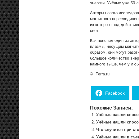
энергии. Учёные уже 50 л
Авторы нового исследова
магнитного пересоединени
из которого под действи
свет.
Как пояснил один из авт
плазмы, несущим магнит
образом, они могут разо
большое количество энер
намного выше, чем у люб
©
Ferra.ru
Facebook
Похожие Записи:
Учёные нашли способ
Учёные нашли способ
Что случится при ст
Учёные нашли в съе