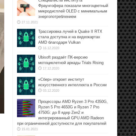
Специалисты института
Фраунгофера показали многоцветный
микродисплей OLED с минимальным
энергопотреблением
27.11.2021
Трассировка лучей в Quake II RTX
стала доступна и на видеокартах
AMD благодаря Vulkan
16.12.2020
Ubisoft раздаёт ПК-версию
мотоциклетной аркады Trials Rising
17.12.2020
«Сбер» откроет институт
искусственного интеллекта в России
03.12.2020
Процессоры AMD Ryzen 3 Pro 4350G,
Ryzen 5 Pro 4650G и Ryzen 7 Pro
4750G: до 8 ядер Zen2 и
интегрированный GPU AMD Radeon
при ограниченной доступности для покупателей
15.01.2021