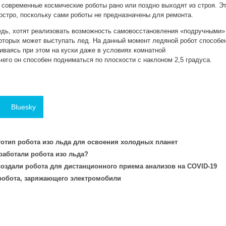
 современные космические роботы рано или поздно выходят из строя. Э
 остро, поскольку сами роботы не предназначены для ремонта.
редь, хотят реализовать возможность самовосстановления «подручными»
которых может выступать лед. На данный момент ледяной робот способе
иваясь при этом на куски даже в условиях комнатной
его он способен подниматься по плоскости с наклоном 2,5 градуса.
Bluesky
отип робота изо льда для освоения холодных планет
работали робота изо льда?
оздали робота для дистанционного приема анализов на COVID-19
 робота, заряжающего электромобили