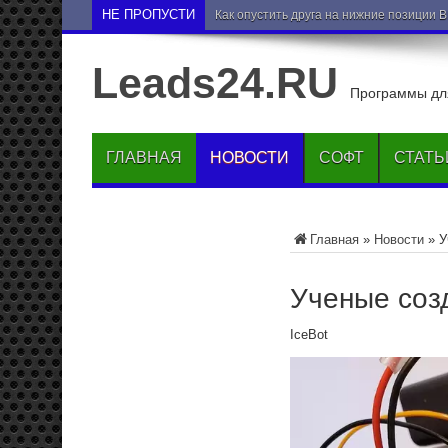
НЕ ПРОПУСТИ
Как опустить друга на нижние позиции 
Leads24.RU
Программы для
ГЛАВНАЯ
НОВОСТИ
СОФТ
СТАТЬ
Главная
»
Новости
»
У
Ученые соз
IceBot