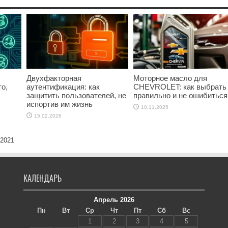
Двухфакторная
Моторное масло для
о,
аутентификация: как
CHEVROLET: как выбрать
защитить пользователей, не
правильно и не ошибиться
испортив им жизнь
10.11.2025
15.02.2026
 2021
КАЛЕНДАРЬ
Апрель 2026
Пн
Вт
Ср
Чт
Пт
Сб
Вс
1
2
3
4
5