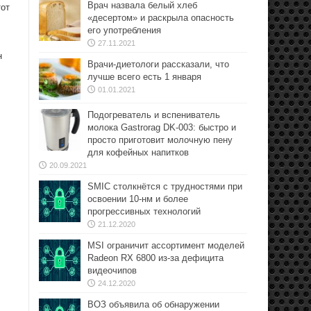
Врач назвала белый хлеб
тот
«десертом» и раскрыла опасность
его употребления
27.11.2021
н
Врачи-диетологи рассказали, что
лучше всего есть 1 января
01.01.2021
Подогреватель и вспениватель
молока Gastrorag DK-003: быстро и
просто приготовит молочную пену
для кофейных напитков
20.09.2021
SMIC столкнётся с трудностями при
освоении 10-нм и более
прогрессивных технологий
21.12.2020
MSI ограничит ассортимент моделей
Radeon RX 6800 из-за дефицита
видеочипов
24.12.2020
ВОЗ объявила об обнаружении