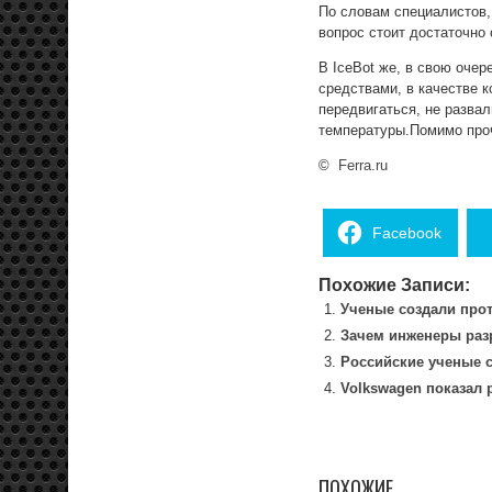
По словам специалистов,
вопрос стоит достаточно
В IceBot же, в свою оче
средствами, в качестве 
передвигаться, не развал
температуры.Помимо проч
©
Ferra.ru
Facebook
Похожие Записи:
Ученые создали прот
Зачем инженеры раз
Российские ученые с
Volkswagen показал
ПОХОЖИЕ