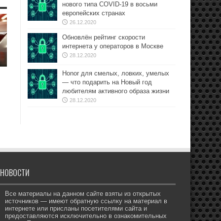
нового типа COVID-19 в восьми
европейских странах
26.12.2020
Обновлён рейтинг скорости
интернета у операторов в Москве
28.12.2020
Honor для смелых, ловких, умелых
— что подарить на Новый год
любителям активного образа жизни
28.12.2020
НОВОСТИ
Все материалы на данном сайте взяты из открытых
источников — имеют обратную ссылку на материал в
интернете или присланы посетителями сайта и
предоставляются исключительно в ознакомительных