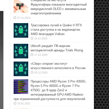
Специалисты института
Фраунгофера показали многоцветный
микродисплей OLED с минимальным
энергопотреблением
27.11.2021
Трассировка лучей в Quake II RTX
стала доступна и на видеокартах
AMD благодаря Vulkan
16.12.2020
Ubisoft раздаёт ПК-версию
мотоциклетной аркады Trials Rising
17.12.2020
«Сбер» откроет институт
искусственного интеллекта в России
03.12.2020
Процессоры AMD Ryzen 3 Pro 4350G,
Ryzen 5 Pro 4650G и Ryzen 7 Pro
4750G: до 8 ядер Zen2 и
интегрированный GPU AMD Radeon
при ограниченной доступности для покупателей
15.01.2021