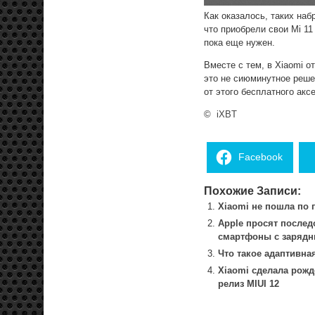
Как оказалось, таких наб
что приобрели свои Mi 11
пока еще нужен.
Вместе с тем, в Xiaomi о
это не сиюминутное реше
от этого бесплатного акс
©
iXBT
Facebook
Похожие Записи:
Xiaomi не пошла по п
Apple просят послед
смартфоны с зарядны
Что такое адаптивна
Xiaomi сделала рожд
релиз MIUI 12