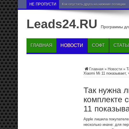
НЕ ПРОПУСТИ
Как опустить друга на нижние позиции 
Leads24.RU
Программы для
ГЛАВНАЯ
НОВОСТИ
СОФТ
СТАТЬ
Главная
»
Новости
»
Т
Xiaomi Mi 11 показывает,
Так нужна л
комплекте 
11 показыва
Apple лишила покупателей
несколько иначе: для пе