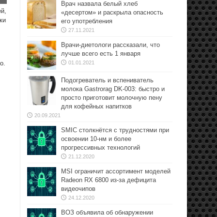
Врач назвала белый хлеб
й,
«десертом» и раскрыла опасность
ки
его употребления
27.11.2021
Врачи-диетологи рассказали, что
лучше всего есть 1 января
о.
01.01.2021
Подогреватель и вспениватель
молока Gastrorag DK-003: быстро и
просто приготовит молочную пену
для кофейных напитков
20.09.2021
SMIC столкнётся с трудностями при
освоении 10-нм и более
прогрессивных технологий
21.12.2020
MSI ограничит ассортимент моделей
Radeon RX 6800 из-за дефицита
видеочипов
24.12.2020
ВОЗ объявила об обнаружении