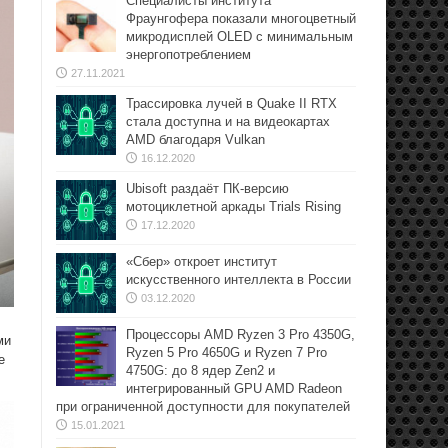
Специалисты института
Фраунгофера показали многоцветный
микродисплей OLED с минимальным
энергопотреблением
27.11.2021
Трассировка лучей в Quake II RTX
стала доступна и на видеокартах
AMD благодаря Vulkan
16.12.2020
Ubisoft раздаёт ПК-версию
мотоциклетной аркады Trials Rising
17.12.2020
«Сбер» откроет институт
искусственного интеллекта в России
03.12.2020
Процессоры AMD Ryzen 3 Pro 4350G,
ми
Ryzen 5 Pro 4650G и Ryzen 7 Pro
е
4750G: до 8 ядер Zen2 и
интегрированный GPU AMD Radeon
при ограниченной доступности для покупателей
15.01.2021