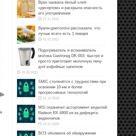
Врач назвала белый хлеб
«десертом» и раскрыла опасность
его употребления
27.11.2021
Врачи-диетологи рассказали, что
лучше всего есть 1 января
01.01.2021
Подогреватель и вспениватель
молока Gastrorag DK-003: быстро и
просто приготовит молочную пену
для кофейных напитков
20.09.2021
SMIC столкнётся с трудностями при
освоении 10-нм и более
прогрессивных технологий
21.12.2020
MSI ограничит ассортимент моделей
ся
Radeon RX 6800 из-за дефицита
видеочипов
24.12.2020
ВОЗ объявила об обнаружении