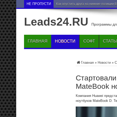
НЕ ПРОПУСТИ
Как опустить друга на нижние позиции 
Leads24.RU
Программы для
ГЛАВНАЯ
НОВОСТИ
СОФТ
СТАТЬ
Главная
»
Новости
»
С
Стартовали
MateBook н
Компания Huawei предста
ноутбуков MateBook D. Т