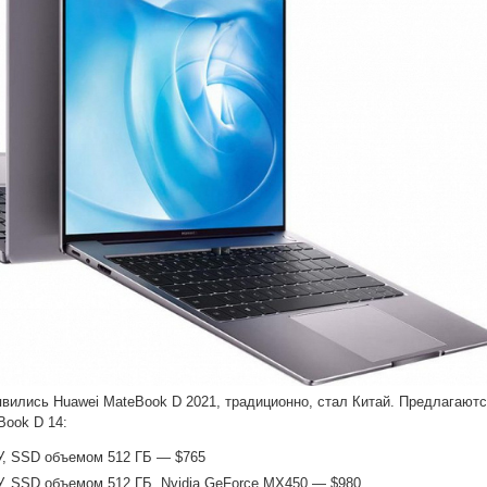
явились Huawei MateBook D 2021, традиционно, стал Китай. Предлагают
Book D 14:
ОЗУ, SSD объемом 512 ГБ — $765
ОЗУ, SSD объемом 512 ГБ, Nvidia GeForce MX450 — $980