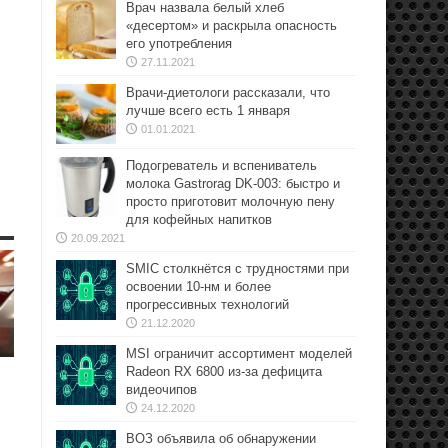
Врач назвала белый хлеб
«десертом» и раскрыла опасность
его употребления
27.11.2021
Врачи-диетологи рассказали, что
лучше всего есть 1 января
01.01.2021
Подогреватель и вспениватель
молока Gastrorag DK-003: быстро и
просто приготовит молочную пену
для кофейных напитков
20.09.2021
SMIC столкнётся с трудностями при
освоении 10-нм и более
прогрессивных технологий
21.12.2020
MSI ограничит ассортимент моделей
Radeon RX 6800 из-за дефицита
видеочипов
24.12.2020
ВОЗ объявила об обнаружении