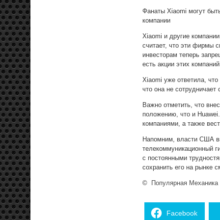
Фанаты Xiaomi могут быт
компании
Xiaomi и другие компани
считает, что эти фирмы с
инвесторам теперь запрещ
есть акции этих компаний
Xiaomi уже ответила, что
что она не сотрудничает
Важно отметить, что вне
положению, что и Huawei
компаниями, а также вест
Напомним, власти США вве
телекоммуникационный ги
с постоянными трудностя
сохранить его на рынке 
©
Популярная Механика
Facebook