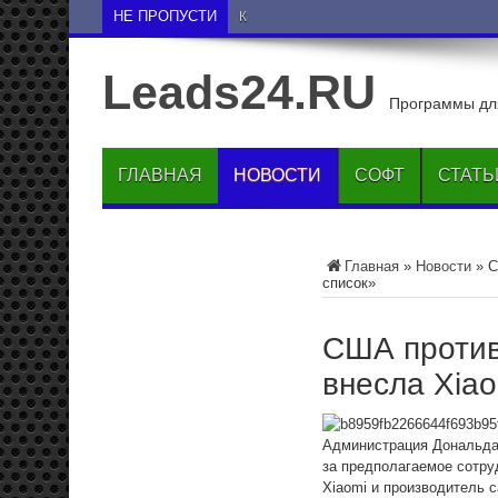
НЕ ПРОПУСТИ
Как опустить друга на н
Leads24.RU
Программы для
ГЛАВНАЯ
НОВОСТИ
СОФТ
СТАТЬ
Главная
»
Новости
»
С
список»
США против
внесла Xiao
Администрация Дональда 
за предполагаемое сотру
Xiaomi и производитель 