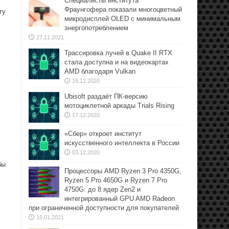
Специалисты института
Фраунгофера показали многоцветный
ту
микродисплей OLED с минимальным
энергопотреблением
27.11.2021
Трассировка лучей в Quake II RTX
стала доступна и на видеокартах
AMD благодаря Vulkan
16.12.2020
Ubisoft раздаёт ПК-версию
мотоциклетной аркады Trials Rising
17.12.2020
«Сбер» откроет институт
искусственного интеллекта в России
03.12.2020
бы
Процессоры AMD Ryzen 3 Pro 4350G,
Ryzen 5 Pro 4650G и Ryzen 7 Pro
4750G: до 8 ядер Zen2 и
интегрированный GPU AMD Radeon
при ограниченной доступности для покупателей
15.01.2021