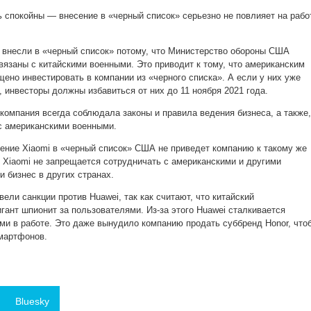
ь спокойны — внесение в «черный список» серьезно не повлияет на рабо
и внесли в «черный список» потому, что Министерство обороны США
вязаны с китайскими военными. Это приводит к тому, что американским
ено инвестировать в компании из «черного списка». А если у них уже
, инвесторы должны избавиться от них до 11 ноября 2021 года.
 компания всегда соблюдала законы и правила ведения бизнеса, а также,
 с американскими военными.
сение Xiaomi в «черный список» США не приведет компанию к такому же
. Xiaomi не запрещается сотрудничать с американскими и другими
и бизнес в других странах.
ли санкции против Huawei, так как считают, что китайский
гант шпионит за пользователями. Из-за этого Huawei сталкивается
ми в работе. Это даже вынудило компанию продать суббренд Honor, что
смартфонов.
Bluesky