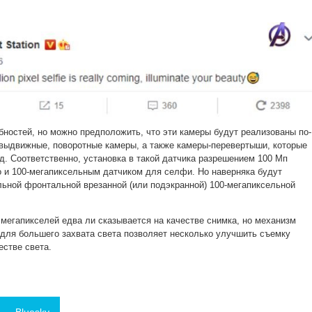
ностей, но можно предположить, что эти камеры будут реализованы по-
 выдвижные, поворотные камеры, а также камеры-перевертыши, которые
д. Соответственно, установка в такой датчика разрешением 100 Мп
о и 100-мегапиксельным датчиком для селфи. Но наверняка будут
льной фронтальной врезанной (или подэкранной) 100-мегапиксельной
 мегапикселей едва ли сказывается на качестве снимка, но механизм
 для большего захвата света позволяет несколько улучшить съемку
естве света.
Bluesky