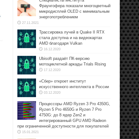
Специалисты института
Фраунгофера показали многоцветный
микродисплей OLED с минимальным
энергопотреблением
27.11.2021
Трассировка лучей в Quake II RTX
стала доступна и на видеокартах
AMD благодаря Vulkan
16.12.2020
Ubisoft раздаёт ПК-версию
мотоциклетной аркады Trials Rising
17.12.2020
«Сбер» откроет институт
искусственного интеллекта в России
03.12.2020
Процессоры AMD Ryzen 3 Pro 4350G,
Ryzen 5 Pro 4650G и Ryzen 7 Pro
4750G: до 8 ядер Zen2 и
интегрированный GPU AMD Radeon
при ограниченной доступности для покупателей
15.01.2021