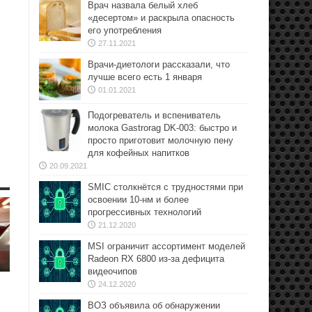
Врач назвала белый хлеб
«десертом» и раскрыла опасность
его употребления
27.11.2021
Врачи-диетологи рассказали, что
лучше всего есть 1 января
01.01.2021
Подогреватель и вспениватель
молока Gastrorag DK-003: быстро и
просто приготовит молочную пену
для кофейных напитков
20.09.2021
SMIC столкнётся с трудностями при
освоении 10-нм и более
прогрессивных технологий
21.12.2020
MSI ограничит ассортимент моделей
Radeon RX 6800 из-за дефицита
видеочипов
24.12.2020
ВОЗ объявила об обнаружении