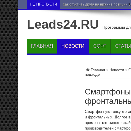
НЕ ПРОПУСТИ
Как опустить друга на нижние позиции 
Leads24.RU
Программы для
ГЛАВНАЯ
НОВОСТИ
СОФТ
СТАТЬ
Главная
»
Новости
»
С
подходе
Смартфоны 
фронтальны
Смартфонную гонку мегап
и фронтальных. Долгое в
времена: как пишет кита
производителей смартфо