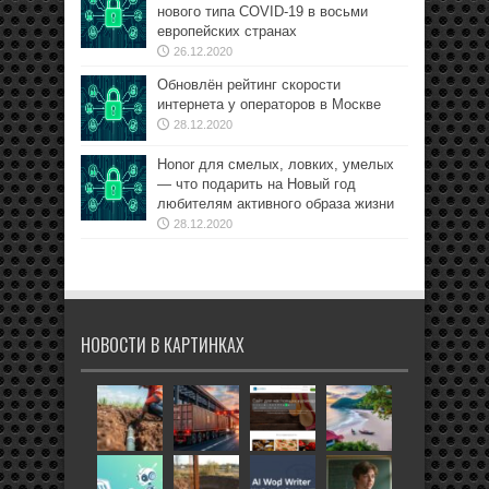
нового типа COVID-19 в восьми
европейских странах
26.12.2020
Обновлён рейтинг скорости
интернета у операторов в Москве
28.12.2020
Honor для смелых, ловких, умелых
— что подарить на Новый год
любителям активного образа жизни
28.12.2020
НОВОСТИ В КАРТИНКАХ