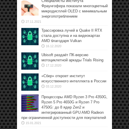
Специалисты института
Фраунгофера показали многоцветный
микродисплей OLED с минимальным
энергопотреблением
27.11.2021
Трассировка лучей в Quake II RTX
стала доступна и на видеокартах
AMD благодаря Vulkan
16.12.2020
Ubisoft раздаёт ПК-версию
мотоциклетной аркады Trials Rising
17.12.2020
«Сбер» откроет институт
искусственного интеллекта в России
03.12.2020
Процессоры AMD Ryzen 3 Pro 4350G,
Ryzen 5 Pro 4650G и Ryzen 7 Pro
4750G: до 8 ядер Zen2 и
интегрированный GPU AMD Radeon
при ограниченной доступности для покупателей
15.01.2021