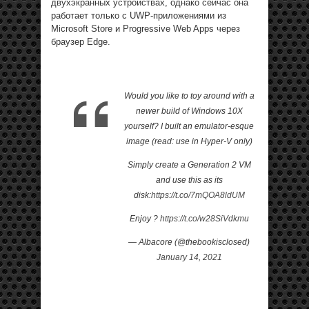
двухэкранных устройствах, однако сейчас она
работает только с UWP-приложениями из
Microsoft Store и Progressive Web Apps через
браузер Edge.
Would you like to toy around with a
newer build of Windows 10X
yourself? I built an emulator-esque
image (read: use in Hyper-V only)
Simply create a Generation 2 VM
and use this as its
disk:
https://t.co/7mQOA8ldUM
Enjoy ?
https://t.co/w28SiVdkmu
— Albacore (@thebookisclosed)
January 14, 2021