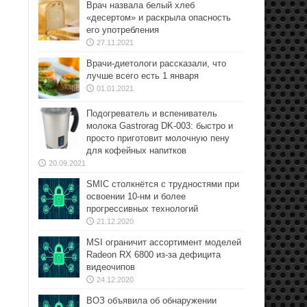
Врач назвала белый хлеб
«десертом» и раскрыла опасность
его употребления
27.11.2021
Врачи-диетологи рассказали, что
лучше всего есть 1 января
01.01.2021
Подогреватель и вспениватель
молока Gastrorag DK-003: быстро и
просто приготовит молочную пену
для кофейных напитков
20.09.2021
SMIC столкнётся с трудностями при
освоении 10-нм и более
прогрессивных технологий
21.12.2020
MSI ограничит ассортимент моделей
Radeon RX 6800 из-за дефицита
видеочипов
24.12.2020
ВОЗ объявила об обнаружении