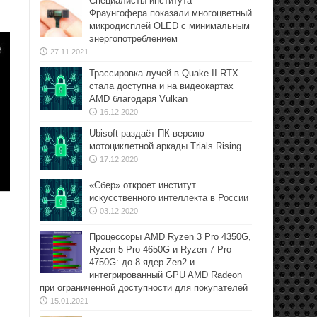
Специалисты института
Фраунгофера показали многоцветный
микродисплей OLED с минимальным
энергопотреблением
27.11.2021
Трассировка лучей в Quake II RTX
стала доступна и на видеокартах
AMD благодаря Vulkan
16.12.2020
Ubisoft раздаёт ПК-версию
мотоциклетной аркады Trials Rising
17.12.2020
«Сбер» откроет институт
искусственного интеллекта в России
03.12.2020
Процессоры AMD Ryzen 3 Pro 4350G,
Ryzen 5 Pro 4650G и Ryzen 7 Pro
4750G: до 8 ядер Zen2 и
интегрированный GPU AMD Radeon
при ограниченной доступности для покупателей
15.01.2021