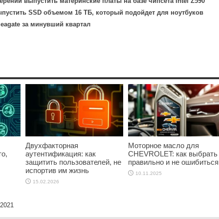
ерений выпустить материнские платы на базе чипсета Intel Z590
ыпустить SSD объемом 16 ТБ, который подойдет для ноутбуков
eagate за минувший квартал
Двухфакторная
Моторное масло для
о,
аутентификация: как
CHEVROLET: как выбрать
защитить пользователей, не
правильно и не ошибиться
испортив им жизнь
10.11.2025
15.02.2026
 2021