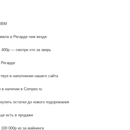
 IBM
евле в Регарде чем везде
 400р — смотри что за зверь
 Регарде
ствуя в наполнении нашего сайта
 в наличии в Compeo.ru
 купить остатки до нового подорожания
еще есть в продаже
100 000р из за майнинга