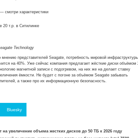
 — смотри характеристики
 20 т.р. в Ситилинке
eagate Technology
о мнению представителей Seagate, потребность мировой инфраструктур
чится на 40%. Уже сейчас компания предлагает жёсткие диски объёмом 
нологию магнитной записи с подогревом, на них же на делает ставку
величения ёмкости. Не будет с погоне за объёмом Seagate забывать
опителей, а также про их информационную безопасность.
Bluesky
т на увеличение объема жестких дисков до 50 ТБ к 2026 году