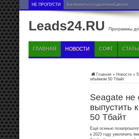
НЕ ПРОПУСТИ
Как вернуться в удалённый диалог или 
Leads24.RU
Программы для
ГЛАВНАЯ
НОВОСТИ
СОФТ
СТАТЬ
Главная
»
Новости
»
S
объёмом 50 Тбайт
Seagate не
выпустить к
50 Тбайт
Ещё осенью позапрошлого
к 2023 году увеличить ём