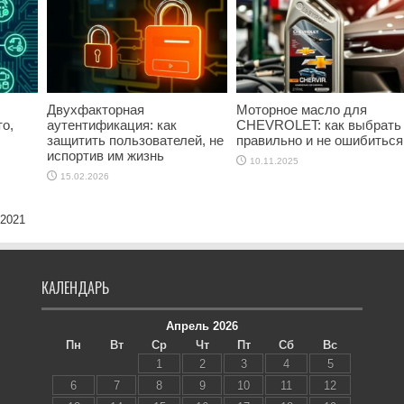
Двухфакторная
Моторное масло для
о,
аутентификация: как
CHEVROLET: как выбрать
защитить пользователей, не
правильно и не ошибиться
испортив им жизнь
10.11.2025
15.02.2026
 2021
КАЛЕНДАРЬ
Апрель 2026
Пн
Вт
Ср
Чт
Пт
Сб
Вс
1
2
3
4
5
6
7
8
9
10
11
12