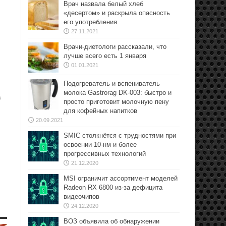
Врач назвала белый хлеб
«десертом» и раскрыла опасность
его употребления
27.11.2021
Врачи-диетологи рассказали, что
лучше всего есть 1 января
01.01.2021
Подогреватель и вспениватель
молока Gastrorag DK-003: быстро и
а
просто приготовит молочную пену
для кофейных напитков
20.09.2021
SMIC столкнётся с трудностями при
освоении 10-нм и более
прогрессивных технологий
21.12.2020
MSI ограничит ассортимент моделей
Radeon RX 6800 из-за дефицита
видеочипов
24.12.2020
ВОЗ объявила об обнаружении