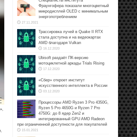
Специалисты института
Фраунгофера показали многоцветный
микродисплей OLED с минимальным
энергопотреблением
27.11.2021
Трассировка лучей в Quake II RTX
стала доступна и на видеокартах
AMD благодаря Vulkan
16.12.2020
Ubisoft раздаёт ПК-версию
мотоциклетной аркады Trials Rising
17.12.2020
«Сбер» откроет институт
искусственного интеллекта в России
03.12.2020
Процессоры AMD Ryzen 3 Pro 4350G,
Ryzen 5 Pro 4650G и Ryzen 7 Pro
»,
4750G: до 8 ядер Zen2 и
интегрированный GPU AMD Radeon
при ограниченной доступности для покупателей
15.01.2021
,