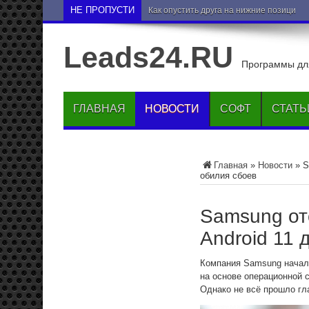
НЕ ПРОПУСТИ
Как опустить друга на нижние позиции 
Leads24.RU
Программы для
ГЛАВНАЯ
НОВОСТИ
СОФТ
СТАТЬ
Главная
»
Новости
»
S
обилия сбоев
Samsung от
Android 11 
Компания Samsung начал
на основе операционной 
Однако не всё прошло гл