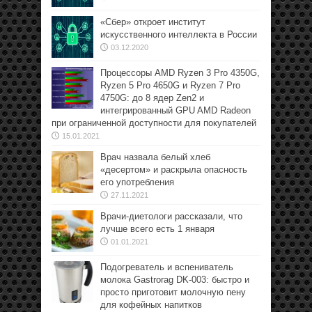
«Сбер» откроет институт
искусственного интеллекта в России
03.12.2020
Процессоры AMD Ryzen 3 Pro 4350G,
Ryzen 5 Pro 4650G и Ryzen 7 Pro
4750G: до 8 ядер Zen2 и
интегрированный GPU AMD Radeon
при ограниченной доступности для покупателей
15.01.2021
Врач назвала белый хлеб
«десертом» и раскрыла опасность
его употребления
27.11.2021
Врачи-диетологи рассказали, что
лучше всего есть 1 января
01.01.2021
Подогреватель и вспениватель
молока Gastrorag DK-003: быстро и
просто приготовит молочную пену
для кофейных напитков