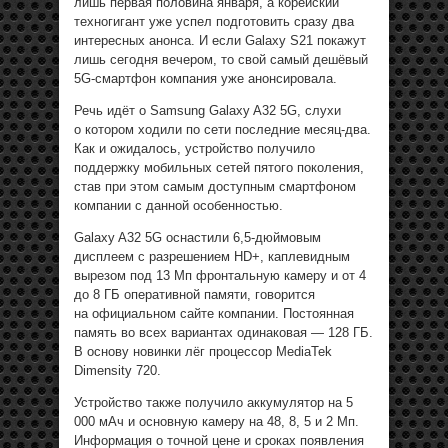
лишь первая половина января, а корейский
техногигант уже успел подготовить сразу два
интересных анонса. И если Galaxy S21 покажут
лишь сегодня вечером, то свой самый дешёвый
5G-смартфон компания уже анонсировала.
Речь идёт о Samsung Galaxy A32 5G, слухи
о котором ходили по сети последние месяц-два.
Как и ожидалось, устройство получило
поддержку мобильных сетей пятого поколения,
став при этом самым доступным смартфоном
компании с данной особенностью.
Galaxy A32 5G оснастили 6,5-дюймовым
дисплеем с разрешением HD+, каплевидным
вырезом под 13 Мп фронтальную камеру и от 4
до 8 ГБ оперативной памяти, говорится
на официальном сайте компании. Постоянная
память во всех вариантах одинаковая — 128 ГБ.
В основу новинки лёг процессор MediaTek
Dimensity 720.
Устройство также получило аккумулятор на 5
000 мАч и основную камеру на 48, 8, 5 и 2 Мп.
Информация о точной цене и сроках появления