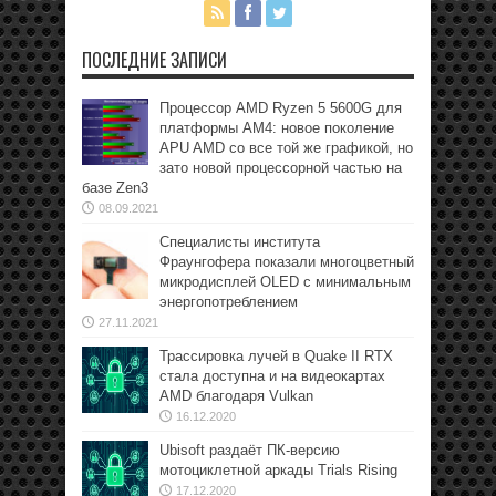
ПОСЛЕДНИЕ ЗАПИСИ
Процессор AMD Ryzen 5 5600G для
платформы АМ4: новое поколение
APU AMD со все той же графикой, но
зато новой процессорной частью на
базе Zen3
08.09.2021
Специалисты института
Фраунгофера показали многоцветный
микродисплей OLED с минимальным
энергопотреблением
27.11.2021
Трассировка лучей в Quake II RTX
стала доступна и на видеокартах
AMD благодаря Vulkan
16.12.2020
Ubisoft раздаёт ПК-версию
мотоциклетной аркады Trials Rising
17.12.2020