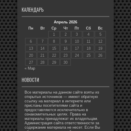
КАЛЕНДАРЬ
Апрель 2026
Пн
Вт
Ср
Чт
Пт
Сб
Вс
1
2
3
4
5
6
7
8
9
10
11
12
13
14
15
16
17
18
19
20
21
22
23
24
25
26
27
28
29
30
« Мар
НОВОСТИ
Все материалы на данном сайте взяты из
открытых источников — имеют обратную
ссылку на материал в интернете или
присланы посетителями сайта и
предоставляются исключительно в
ознакомительных целях. Права на
материалы принадлежат их владельцам.
Администрация сайта ответственности за
содержание материала не несет. Если Вы