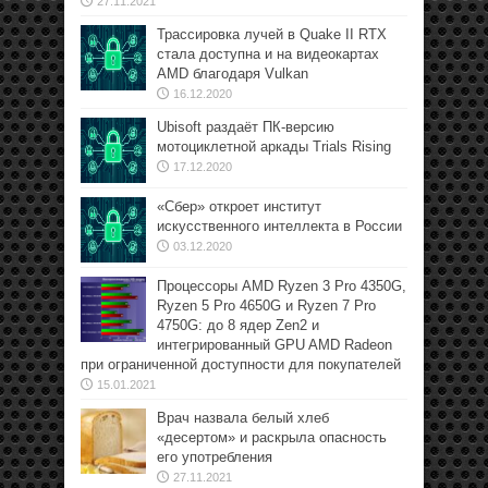
27.11.2021
Трассировка лучей в Quake II RTX
стала доступна и на видеокартах
AMD благодаря Vulkan
16.12.2020
Ubisoft раздаёт ПК-версию
мотоциклетной аркады Trials Rising
17.12.2020
«Сбер» откроет институт
искусственного интеллекта в России
03.12.2020
Процессоры AMD Ryzen 3 Pro 4350G,
Ryzen 5 Pro 4650G и Ryzen 7 Pro
4750G: до 8 ядер Zen2 и
интегрированный GPU AMD Radeon
при ограниченной доступности для покупателей
15.01.2021
Врач назвала белый хлеб
«десертом» и раскрыла опасность
его употребления
27.11.2021