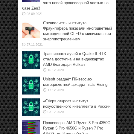
зато новой процессорной частью на
базе Zen3
08.09.2021
Специалисты института
Фраунгофера показали многоцветный
микродисплей OLED с минимальным
энергопотреблением
27.11.2021
Трассировка лучей в Quake II RTX
стала доступна и на видеокартах
AMD благодаря Vulkan
16.12.2020
Ubisoft раздаёт ПК-версию
мотоциклетной аркады Trials Rising
17.12.2020
«Сбер» откроет институт
искусственного интеллекта в России
03.12.2020
Процессоры AMD Ryzen 3 Pro 4350G,
Ryzen 5 Pro 4650G и Ryzen 7 Pro
4750G: до 8 ядер Zen2 и