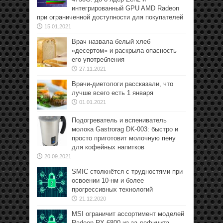
интегрированный GPU AMD Radeon
при ограниченной доступности для покупателей
15.01.2021
Врач назвала белый хлеб
«десертом» и раскрыла опасность
его употребления
27.11.2021
Врачи-диетологи рассказали, что
лучше всего есть 1 января
01.01.2021
Подогреватель и вспениватель
молока Gastrorag DK-003: быстро и
просто приготовит молочную пену
для кофейных напитков
20.09.2021
SMIC столкнётся с трудностями при
освоении 10-нм и более
прогрессивных технологий
21.12.2020
MSI ограничит ассортимент моделей
Radeon RX 6800 из-за дефицита