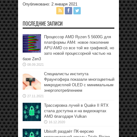
Опубликовано: 2 января 2021
ПОСЛЕДНИЕ ЗАПИСИ
Процессор AMD Ryzen 5 5600G для
платформы АМ4: новое поколение
APU AMD со все той же графикой, но
зато новой процессорной частью на
базе Zen3
08.09.2021
Специалисты института
Фраунгофера показали многоцветный
микродисплей OLED с минимальным
энергопотреблением
27.11.2021
Трассировка лучей в Quake II RTX
стала доступна и на видеокартах
AMD благодаря Vulkan
16.12.2020
Ubisoft раздаёт ПК-версию
мотоциклетной аркады Trials Rising