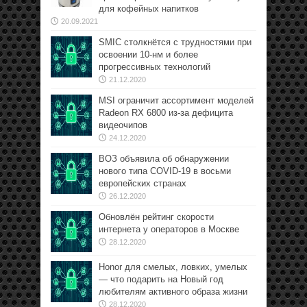
для кофейных напитков
20.09.2021
SMIC столкнётся с трудностями при
освоении 10-нм и более
прогрессивных технологий
21.12.2020
MSI ограничит ассортимент моделей
Radeon RX 6800 из-за дефицита
видеочипов
24.12.2020
ВОЗ объявила об обнаружении
нового типа COVID-19 в восьми
европейских странах
26.12.2020
Обновлён рейтинг скорости
интернета у операторов в Москве
28.12.2020
Honor для смелых, ловких, умелых
— что подарить на Новый год
любителям активного образа жизни
28.12.2020