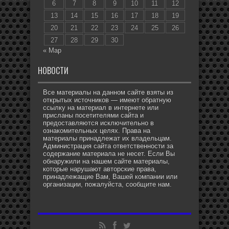
6
7
8
9
10
11
12
13
14
15
16
17
18
19
20
21
22
23
24
25
26
27
28
29
30
« Мар
НОВОСТИ
Все материалы на данном сайте взяты из
открытых источников — имеют обратную
ссылку на материал в интернете или
присланы посетителями сайта и
предоставляются исключительно в
ознакомительных целях. Права на
материалы принадлежат их владельцам.
Администрация сайта ответственности за
содержание материала не несет. Если Вы
обнаружили на нашем сайте материалы,
которые нарушают авторские права,
принадлежащие Вам, Вашей компании или
организации, пожалуйста, сообщите нам.