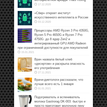
17.12.2020
«Сбер» откроет институт
искусственного интеллекта в России
03.12.2020
Процессоры AMD Ryzen 3 Pro 4350G,
Ryzen 5 Pro 4650G и Ryzen 7 Pro
4750G: до 8 ядер Zen2 и
интегрированный GPU AMD Radeon
при ограниченной доступности для покупателей
15.01.2021
Врач назвала белый хлеб
«десертом» и раскрыла опасность
его употребления
27.11.2021
Врачи-диетологи рассказали, что
лучше всего есть 1 января
01.01.2021
Подогреватель и вспениватель
молока Gastrorag DK-003: быстро и
просто приготовит молочную пену