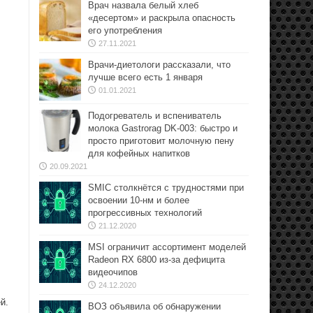
Врач назвала белый хлеб
«десертом» и раскрыла опасность
его употребления
27.11.2021
Врачи-диетологи рассказали, что
лучше всего есть 1 января
01.01.2021
Подогреватель и вспениватель
молока Gastrorag DK-003: быстро и
просто приготовит молочную пену
для кофейных напитков
20.09.2021
SMIC столкнётся с трудностями при
освоении 10-нм и более
прогрессивных технологий
21.12.2020
MSI ограничит ассортимент моделей
Radeon RX 6800 из-за дефицита
видеочипов
24.12.2020
й.
ВОЗ объявила об обнаружении