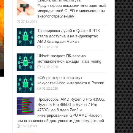
Специалисты института
Фраунгофера показали многоцветный
микродисплей OLED с минимальным
энергопотреблением
27.11.2021
Трассировка лучей в Quake II RTX
стала доступна и на видеокартах
AMD благодаря Vulkan
16.12.2020
Ubisoft раздаёт ПК-версию
мотоциклетной аркады Trials Rising
17.12.2020
«Сбер» откроет институт
искусственного интеллекта в России
03.12.2020
Процессоры AMD Ryzen 3 Pro 4350G,
Ryzen 5 Pro 4650G и Ryzen 7 Pro
4750G: до 8 ядер Zen2 и
интегрированный GPU AMD Radeon
при ограниченной доступности для покупателей
15.01.2021