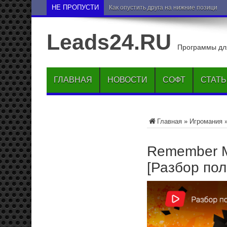
НЕ ПРОПУСТИ
Как опустить друга на нижние позиции 
Leads24.RU
Программы для
ГЛАВНАЯ
НОВОСТИ
СОФТ
СТАТ
Главная
»
Игромания
Remember 
[Разбор пол