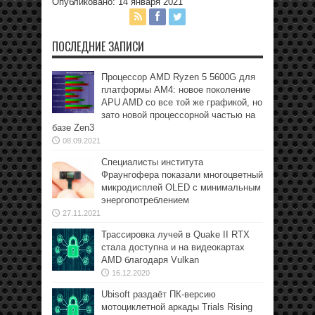
Опубликовано: 14 января 2021
ПОСЛЕДНИЕ ЗАПИСИ
Процессор AMD Ryzen 5 5600G для
платформы АМ4: новое поколение
APU AMD со все той же графикой, но
зато новой процессорной частью на
базе Zen3
08.09.2021
Специалисты института
Фраунгофера показали многоцветный
микродисплей OLED с минимальным
энергопотреблением
27.11.2021
Трассировка лучей в Quake II RTX
стала доступна и на видеокартах
AMD благодаря Vulkan
16.12.2020
Ubisoft раздаёт ПК-версию
мотоциклетной аркады Trials Rising