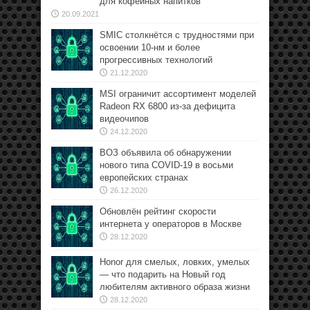
для кофейных напитков
20.09.2021
SMIC столкнётся с трудностями при
освоении 10-нм и более
прогрессивных технологий
21.12.2020
MSI ограничит ассортимент моделей
Radeon RX 6800 из-за дефицита
видеочипов
24.12.2020
ВОЗ объявила об обнаружении
нового типа COVID-19 в восьми
европейских странах
26.12.2020
Обновлён рейтинг скорости
интернета у операторов в Москве
28.12.2020
Honor для смелых, ловких, умелых
— что подарить на Новый год
любителям активного образа жизни
28.12.2020