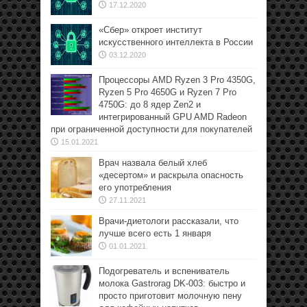
17.12.2020
«Сбер» откроет институт
искусственного интеллекта в России
03.12.2020
Процессоры AMD Ryzen 3 Pro 4350G,
Ryzen 5 Pro 4650G и Ryzen 7 Pro
4750G: до 8 ядер Zen2 и
интегрированный GPU AMD Radeon
при ограниченной доступности для покупателей
15.01.2021
Врач назвала белый хлеб
«десертом» и раскрыла опасность
его употребления
27.11.2021
Врачи-диетологи рассказали, что
лучше всего есть 1 января
01.01.2021
Подогреватель и вспениватель
молока Gastrorag DK-003: быстро и
просто приготовит молочную пену