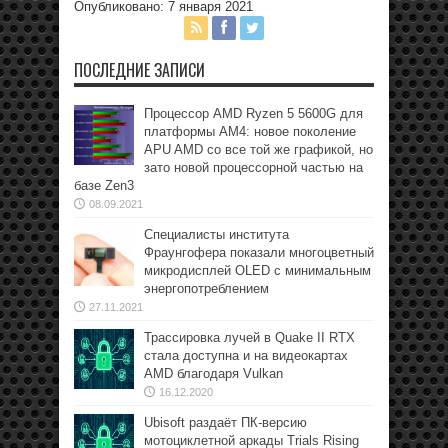
Опубликовано: 7 января 2021
ПОСЛЕДНИЕ ЗАПИСИ
Процессор AMD Ryzen 5 5600G для
платформы АМ4: новое поколение
APU AMD со все той же графикой, но
зато новой процессорной частью на
базе Zen3
08.09.2021
Специалисты института
Фраунгофера показали многоцветный
микродисплей OLED с минимальным
энергопотреблением
27.11.2021
Трассировка лучей в Quake II RTX
стала доступна и на видеокартах
AMD благодаря Vulkan
16.12.2020
Ubisoft раздаёт ПК-версию
мотоциклетной аркады Trials Rising