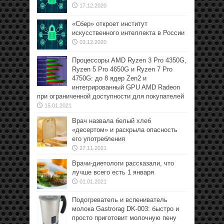
17.12.2020
«Сбер» откроет институт
искусственного интеллекта в России
03.12.2020
Процессоры AMD Ryzen 3 Pro 4350G,
Ryzen 5 Pro 4650G и Ryzen 7 Pro
4750G: до 8 ядер Zen2 и
интегрированный GPU AMD Radeon
при ограниченной доступности для покупателей
15.01.2021
Врач назвала белый хлеб
«десертом» и раскрыла опасность
его употребления
27.11.2021
Врачи-диетологи рассказали, что
лучше всего есть 1 января
01.01.2021
Подогреватель и вспениватель
молока Gastrorag DK-003: быстро и
просто приготовит молочную пену