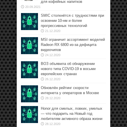
для кофейных напитков
20.09.2021
SMIC столкнётся с трудностями при
освоении 10-нм и более
прогрессивных технологий
21.12.2020
MSI ограничит ассортимент моделей
Radeon RX 6800 из-за дефицита
видеочипов
24.12.2020
ВОЗ объявила об обнаружении
нового типа COVID-19 в восьми
европейских странах
26.12.2020
Обновлён рейтинг скорости
интернета у операторов в Москве
28.12.2020
Honor для смелых, ловких, умелых
— что подарить на Новый год
любителям активного образа жизни
28.12.2020