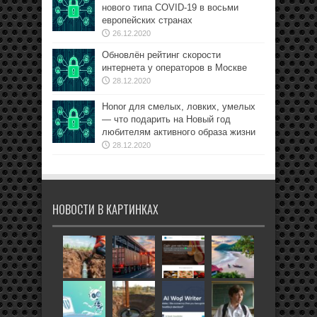
нового типа COVID-19 в восьми
европейских странах
26.12.2020
Обновлён рейтинг скорости
интернета у операторов в Москве
28.12.2020
Honor для смелых, ловких, умелых
— что подарить на Новый год
любителям активного образа жизни
28.12.2020
НОВОСТИ В КАРТИНКАХ