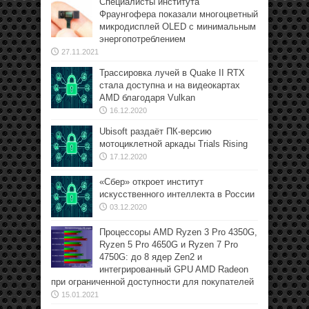
Специалисты института
Фраунгофера показали многоцветный
микродисплей OLED с минимальным
энергопотреблением
27.11.2021
Трассировка лучей в Quake II RTX
стала доступна и на видеокартах
AMD благодаря Vulkan
16.12.2020
Ubisoft раздаёт ПК-версию
мотоциклетной аркады Trials Rising
17.12.2020
«Сбер» откроет институт
искусственного интеллекта в России
03.12.2020
Процессоры AMD Ryzen 3 Pro 4350G,
Ryzen 5 Pro 4650G и Ryzen 7 Pro
4750G: до 8 ядер Zen2 и
интегрированный GPU AMD Radeon
при ограниченной доступности для покупателей
15.01.2021