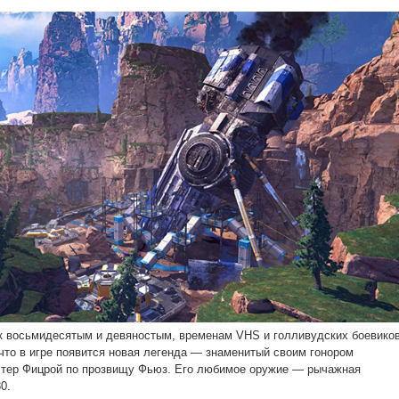
к восьмидесятым и девяностым, временам VHS и голливудских боевиков
 что в игре появится новая легенда — знаменитый своим гонором
лтер Фицрой по прозвищу Фьюз. Его любимое оружие — рычажная
0.