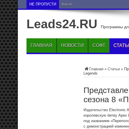
НЕ ПРОПУСТИ
Как опустить друга на нижние позиции 
Leads24.RU
Программы для
ГЛАВНАЯ
НОВОСТИ
СОФТ
СТАТЬ
Главная
»
Статьи
»
Пр
Legends
Представле
сезона 8 «
Издательство Electronic 
королевскую битву Apex 
под названием «Переполо
с демонстрацией изменен