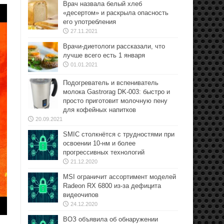
Врач назвала белый хлеб
«десертом» и раскрыла опасность
его употребления
27.11.2021
Врачи-диетологи рассказали, что
лучше всего есть 1 января
01.01.2021
Подогреватель и вспениватель
молока Gastrorag DK-003: быстро и
просто приготовит молочную пену
для кофейных напитков
20.09.2021
SMIC столкнётся с трудностями при
освоении 10-нм и более
прогрессивных технологий
21.12.2020
MSI ограничит ассортимент моделей
Radeon RX 6800 из-за дефицита
видеочипов
24.12.2020
ВОЗ объявила об обнаружении