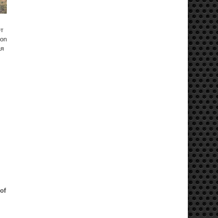
ет
ion
ая
of