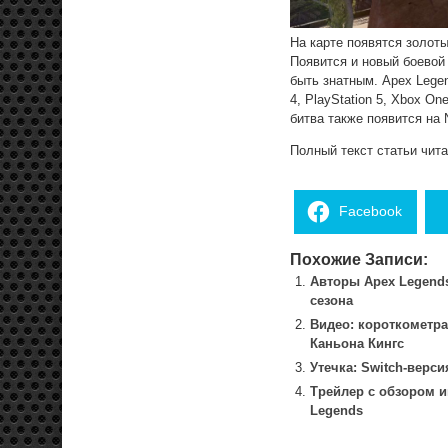
На карте появятся золот
Появится и новый боевой
быть знатным. Apex Legen
4, PlayStation 5, Xbox O
битва также появится на N
Полный текст статьи чит
Facebook
Похожие Записи:
Авторы Apex Legends
сезона
Видео: короткометра
Каньона Кингс
Утечка: Switch-верс
Трейлер с обзором и
Legends