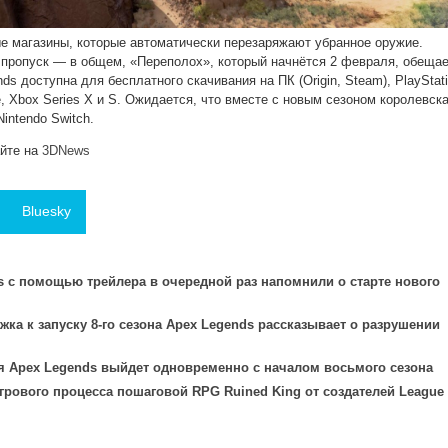
ые магазины, которые автоматически перезаряжают убранное оружие.
 пропуск — в общем, «Переполох», который начнётся 2 февраля, обеща
ds доступна для бесплатного скачивания на ПК (Origin, Steam), PlayStat
ne, Xbox Series X и S. Ожидается, что вместе с новым сезоном королевск
intendo Switch.
айте на
3DNews
Bluesky
 с помощью трейлера в очередной раз напомнили о старте нового
жка к запуску 8-го сезона Apex Legends рассказывает о разрушении
ия Apex Legends выйдет одновременно с началом восьмого сезона
грового процесса пошаговой RPG Ruined King от создателей League 