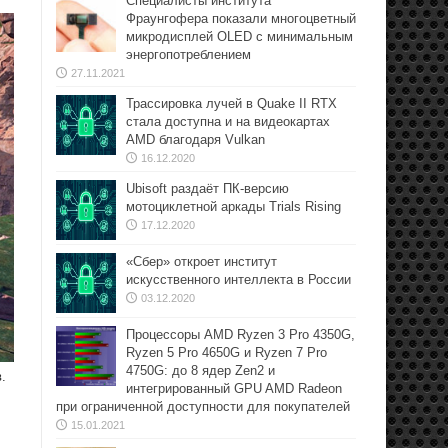
Специалисты института
Фраунгофера показали многоцветный
микродисплей OLED с минимальным
энергопотреблением
27.11.2021
Трассировка лучей в Quake II RTX
стала доступна и на видеокартах
AMD благодаря Vulkan
16.12.2020
Ubisoft раздаёт ПК-версию
мотоциклетной аркады Trials Rising
17.12.2020
«Сбер» откроет институт
искусственного интеллекта в России
03.12.2020
Процессоры AMD Ryzen 3 Pro 4350G,
Ryzen 5 Pro 4650G и Ryzen 7 Pro
4750G: до 8 ядер Zen2 и
.
интегрированный GPU AMD Radeon
при ограниченной доступности для покупателей
15.01.2021