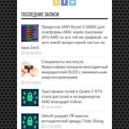
ПОСЛЕДНИЕ ЗАПИСИ
Процессор AMD Ryzen 5 5600G для
платформы АМ4: новое поколение
APU AMD со все той же графикой, но
зато новой процессорной частью на
базе Zen3
08.09.2021
Специалисты института
Фраунгофера показали многоцветный
микродисплей OLED с минимальным
энергопотреблением
27.11.2021
Трассировка лучей в Quake II RTX
стала доступна и на видеокартах
AMD благодаря Vulkan
16.12.2020
Ubisoft раздаёт ПК-версию
мотоциклетной аркады Trials Rising
17.12.2020