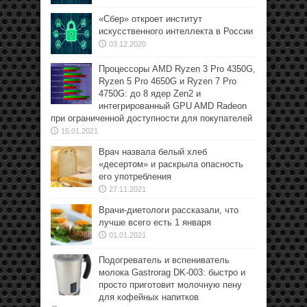
«Сбер» откроет институт
искусственного интеллекта в России
03.12.2020
Процессоры AMD Ryzen 3 Pro 4350G,
Ryzen 5 Pro 4650G и Ryzen 7 Pro
4750G: до 8 ядер Zen2 и
интегрированный GPU AMD Radeon
при ограниченной доступности для покупателей
15.01.2021
Врач назвала белый хлеб
«десертом» и раскрыла опасность
его употребления
27.11.2021
Врачи-диетологи рассказали, что
лучше всего есть 1 января
01.01.2021
Подогреватель и вспениватель
молока Gastrorag DK-003: быстро и
просто приготовит молочную пену
для кофейных напитков