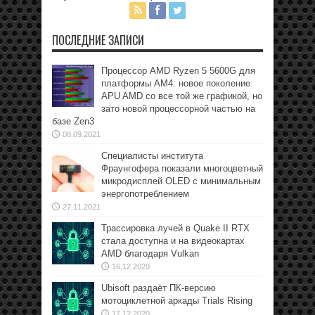
ПОСЛЕДНИЕ ЗАПИСИ
Процессор AMD Ryzen 5 5600G для
платформы АМ4: новое поколение
APU AMD со все той же графикой, но
зато новой процессорной частью на
базе Zen3
08.09.2021
Специалисты института
Фраунгофера показали многоцветный
микродисплей OLED с минимальным
энергопотреблением
27.11.2021
Трассировка лучей в Quake II RTX
стала доступна и на видеокартах
AMD благодаря Vulkan
16.12.2020
Ubisoft раздаёт ПК-версию
мотоциклетной аркады Trials Rising
17.12.2020