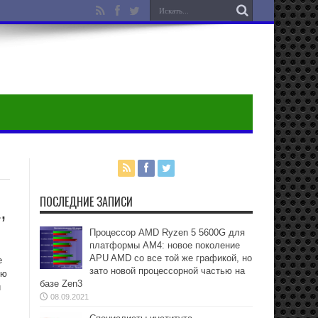
ПОСЛЕДНИЕ ЗАПИСИ
,
Процессор AMD Ryzen 5 5600G для
платформы АМ4: новое поколение
APU AMD со все той же графикой, но
е
зато новой процессорной частью на
ую
базе Zen3
и
08.09.2021