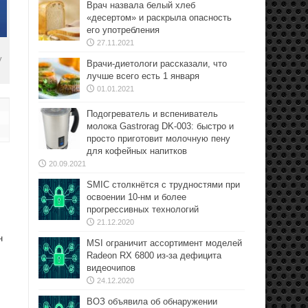
Врач назвала белый хлеб
«десертом» и раскрыла опасность
его употребления
27.11.2021
у
Врачи-диетологи рассказали, что
лучше всего есть 1 января
01.01.2021
Подогреватель и вспениватель
молока Gastrorag DK-003: быстро и
просто приготовит молочную пену
для кофейных напитков
20.09.2021
SMIC столкнётся с трудностями при
освоении 10-нм и более
прогрессивных технологий
21.12.2020
н
MSI ограничит ассортимент моделей
Radeon RX 6800 из-за дефицита
видеочипов
24.12.2020
ВОЗ объявила об обнаружении