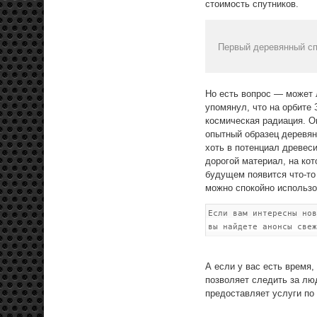
стоимость спутников.
Первый деревянный спу
Но есть вопрос — может
упомянул, что на орбите
космическая радиация. О
опытный образец деревянн
хоть в потенциал древеси
дорогой материал, на ко
будущем появится что-то
можно спокойно использов
Если вам интересны но
вы найдете анонсы свеж
А если у вас есть время
позволяет следить за лю
предоставляет услуги п