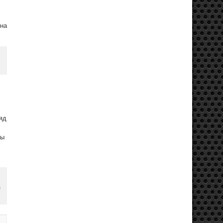
 на
яд
бы
а