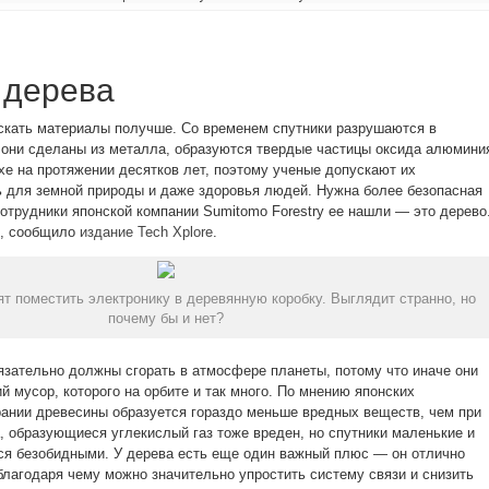
 дерева
скать материалы получше. Со временем спутники разрушаются в
они сделаны из металла, образуются твердые частицы оксида алюмини
хе на протяжении десятков лет, поэтому ученые допускают их
 для земной природы и даже здоровья людей. Нужна более безопасная
сотрудники японской компании Sumitomo Forestry ее нашли — это дерево
е, сообщило
издание Tech Xplore
.
ят поместить электронику в деревянную коробку. Выглядит странно, но
почему бы и нет?
язательно должны сгорать в атмосфере планеты, потому что иначе они
й мусор, которого на орбите и так много. По мнению японских
рании древесины образуется гораздо меньше вредных веществ, чем при
, образующиеся углекислый газ тоже вреден, но спутники маленькие и
ся безобидными. У дерева есть еще один важный плюс — он отлично
благодаря чему можно значительно упростить систему связи и снизить