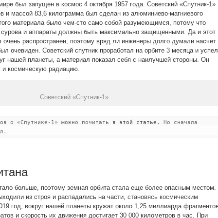
мире был запущен в космос 4 октября 1957 года. Советский «Спутник-1»
в и массой 83,6 килограмма был сделан из алюминиево-магниевого
того материала было чем-сто само собой разумеющимся, потому что
 сурова и аппараты должны быть максимально защищенными. Да и этот
 очень распространен, поэтому вряд ли инженеры долго думали насчет
ыл очевиден. Советский спутник проработал на орбите 3 месяца и успел
руг нашей планеты, а материал показал себя с наилучшей стороны. Он
к и космическую радиацию.
Советский «Спутник-1»
тов о «Спутнике-1» можно почитать
в этой статье
. Но сначала
л.
итана
тало больше, поэтому земная орбита стала еще более опасным местом.
ходили из строя и распадались на части,
становясь космическим
2019 год, вокруг нашей планеты кружат около 1,25 миллиарда фрагменто
тов и скорость их движения достигает 30 000 километров в час. При