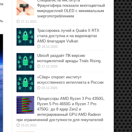
Специалисты института
ти
Фраунгофера показали многоцветный
микродисплей OLED с минимальным
энергопотреблением
ть
27.11.2021
Трассировка лучей в Quake II RTX
стала доступна и на видеокартах
AMD благодаря Vulkan
16.12.2020
Ubisoft раздаёт ПК-версию
мотоциклетной аркады Trials Rising
17.12.2020
«Сбер» откроет институт
искусственного интеллекта в России
03.12.2020
Процессоры AMD Ryzen 3 Pro 4350G,
Ryzen 5 Pro 4650G и Ryzen 7 Pro
4750G: до 8 ядер Zen2 и
интегрированный GPU AMD Radeon
при ограниченной доступности для покупателей
15.01.2021