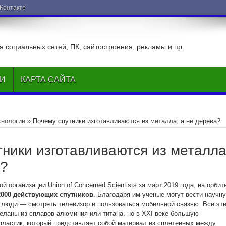
ВКонтакте
 социальных сетей, ПК, сайтостроения, рекламы и пр.
ЬИ
КАРТА САЙТА
хнологии
»
Почему спутники изготавливаются из металла, а не дерева?
ники изготавливаются из металла
а?
 организации Union of Concerned Scientists за март 2019 года, на орбит
2000 действующих спутников
. Благодаря им ученые могут вести научн
 люди — смотреть телевизор и пользоваться мобильной связью. Все эт
еланы из сплавов алюминия или титана, но в XXI веке большую
пластик, который представляет собой материал из сплетенных между