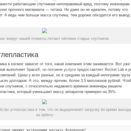
нанести работающим спутникам непоправимый вред, поэтому инженерам
олее прочного материала — титана. Но даже он не идеален, потому что
ит. А ведь чем больше масса спутника, тем дороже обходится его вывод
час вокруг нашей планеты летают обломки старых спутников
глепластика
ика в космос зависит от того, какая компания этим занимается. Вот уже
азов выполняет SpaceX,
но похожие услуги предоставляет Rocket Lab
и р
компаний. Цены у всех разные, но в среднем за каждый килограмм груза
тысяч долларов. А это, между прочим, более 3,5 миллионов рублей. Что
вки спутников, с относительно недавнего времени инженеры решили
епластика, который уменьшает массу аппаратов примерно на 35%.
ство углепластика в том, что он выдерживает нагрузку во время выход
на орбиту
тники мешают астрономам изучать Вселенную?