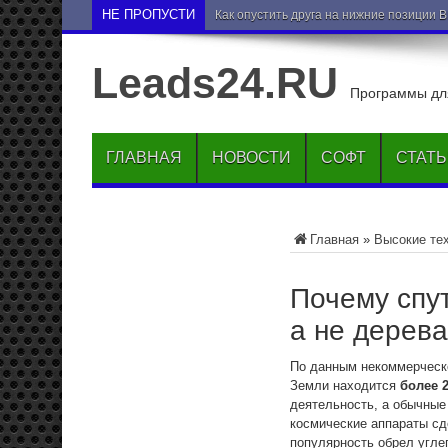
НЕ ПРОПУСТИ
Как опустить друга на нижние позиции 
Leads24.RU
Программы для
ГЛАВНАЯ
НОВОСТИ
СОФТ
СТАТ
Главная
»
Высокие те
Почему спут
а не дерев
По данным некоммерческой
Земли находится
более 
деятельность, а обычные
космические аппараты сд
популярность обрел угле