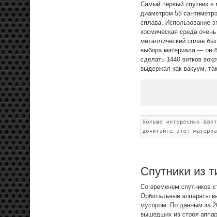
Самый первый спутник в 
диаметром 58 сантиметро
сплава. Использование э
космическая среда очень
металлический сплав был
выбора материала — он б
сделать 1440 витков вок
выдержал как вакуум, та
Больше интересных фак
дочитайте этот материа
Спутники из т
Со временем спутников с
Орбитальные аппараты вы
мусором
. По данным за 
вышедших из строя аппара