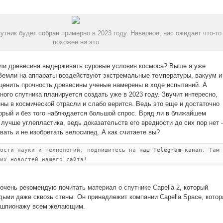
тник будет собран примерно в 2023 году. Наверное, нас ожидает что-то
похожее на это
 ли древесина выдерживать суровые условия космоса? Выше я уже
 Земли на аппараты воздействуют экстремальные температуры, вакуум и
ценить прочность древесины ученые намерены в ходе испытаний. А
ого спутника планируется создать уже в 2023 году. Звучит интересно,
ны в космической отрасли и слабо верится. Ведь это еще и достаточно
торый и без того наблюдается большой спрос. Вряд ли в ближайшем
 лучше углепластика, ведь доказательств его вредности до сих пор нет
ать и не изобретать велосипед. А как считаете вы?
вости науки и технологий, подпишитесь на
наш Telegram-канал
. Там
их новостей нашего сайта!
, очень рекомендую
почитать материал о спутнике Capella 2
, который
дьми даже сквозь стены. Он принадлежит компании Capella Space, котор
о шпионажу всем желающим.