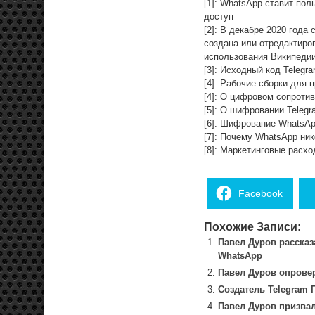
[1]: WhatsApp ставит по
доступ
[2]: В декабре 2020 года
создана или отредактиро
использования Википедии
[3]: Исходный код Telegr
[4]: Рабочие сборки для 
[4]: О цифровом сопроти
[5]: О шифровании Telegr
[6]: Шифрование WhatsA
[7]: Почему WhatsApp ни
[8]: Маркетинговые расхо
Facebook
Похожие Записи:
Павел Дуров рассказ
WhatsApp
Павел Дуров опровер
Создатель Telegram 
Павел Дуров призвал