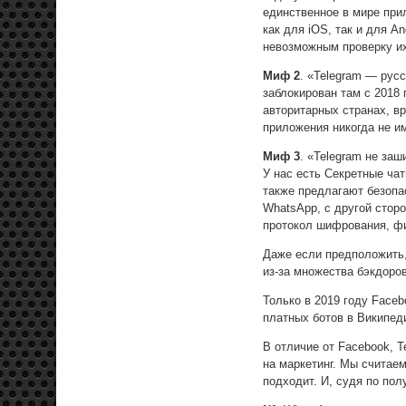
единственное в мире при
как для iOS, так и для A
невозможным проверку и
Миф 2
. «Telegram — рус
заблокирован там с 2018 
авторитарных странах, вр
приложения никогда не и
Миф 3
. «Telegram не за
У нас есть Секретные ча
также предлагают безопа
WhatsApp, с другой стор
протокол шифрования, ф
Даже если предположить
из-за множества бэкдоров
Только в 2019 году Faceb
платных ботов в Википеди
В отличие от Facebook, T
на маркетинг. Мы считаем
подходит. И, судя по по