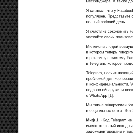
мессенджера. А также до
Я слышал, что у Faceboo
популярен. Представьте 
полный рабочий день.
Я счастлив сэкономить F
уважайте своих пользова
Миллионы людей возмущ
в котором теперь говори
в рекламную систему Fac
в Telegram, которое прод
Telegram, насчитывающий
проблемой для корпораци
и конфиденциальности, W
недавно обнаружили нес
о WhatsApp [1].
Мы также обнаружили бот
в социальных сетях. Вот 
Миф 1
. «Код Telegram н
имеют открытый исходный
задокументированы и тыс