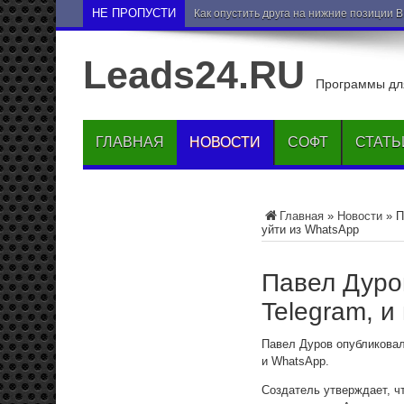
НЕ ПРОПУСТИ
Как опустить друга на нижние позиции 
Leads24.RU
Программы для
ГЛАВНАЯ
НОВОСТИ
СОФТ
СТАТЬ
Главная
»
Новости
»
П
уйти из WhatsApp
Павел Дуров
Telegram, и
Павел Дуров опубликовал
и WhatsApp.
Создатель утверждает, ч