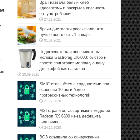
Врач назвала белый хлеб
«десертом» и раскрыла опасность
лая
его употребления
27.11.2021
л
Врачи-диетологи рассказали, что
лучше всего есть 1 января
01.01.2021
Подогреватель и вспениватель
молока Gastrorag DK-003: быстро и
е
просто приготовит молочную пену
для кофейных напитков
нял
20.09.2021
SMIC столкнётся с трудностями при
освоении 10-нм и более
прогрессивных технологий
21.12.2020
MSI ограничит ассортимент моделей
Radeon RX 6800 из-за дефицита
видеочипов
24.12.2020
.
ВОЗ объявила об обнаружении