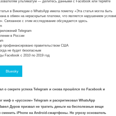
льзователям ультиматум — делитесь данными с Facebook или теряйте
 статья в Википедии о WhatsApp имела пометку «Эта статья могла быть
вана в обмен на нераскрытые платежи, что является нарушением услови
». Связанное с этим исследование обсуждается здесь.
am
приложений Telegram
влении в России
am
pp профинансировано правительством США
когда не будет безопасным
ды Facebook с 2010 по 2019 год
Bluesky
ал о секрете успеха Telegram и снова прошёлся по Facebook и
г миф о «русском» Telegram и раскритиковал WhatsApp
Павел Дуров призвал не тратить деньги на бесполезные вещи
 сменить iPhone на Android-смартфоны. Но угрозу основатель