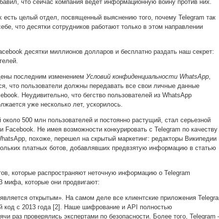
бавил, что сейчас компания ведёт информационную войну против них.
k есть целый отдел, посвященный выяснению того, почему Telegram так
себе, что десятки сотрудников работают только в этом направлении
acebook десятки миллионов долларов и бесплатно раздать наш секрет:
телей.
ены последним изменением
Условий конфиденциальности WhatsApp
,
тся, что пользователи должны передавать все свои личные данные
ebook. Неудивительно, что бегство пользователей из WhatsApp
олжается уже несколько лет, ускорилось.
 около 500 млн пользователей и постоянно растущий, стал серьезной
и Facebook. Не имея возможности конкурировать с Telegram по качеству
hatsApp, похоже, перешел на скрытый маркетинг: редакторы Википедии
кольких платных ботов, добавлявших предвзятую информацию в статью
ов, которые распространяют неточную информацию о Telegram
3 мифа, которые они продвигают:
е является открытым». На самом деле все клиентские приложения Telegr
 код с 2013 года [2]. Наше шифрование и API полностью
ячи раз проверялись экспертами по безопасности. Более того, Telegram