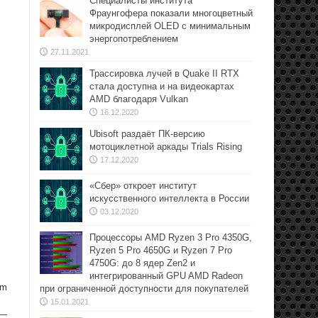
Специалисты института
Фраунгофера показали многоцветный
микродисплей OLED с минимальным
энергопотреблением
27.11.2021
Трассировка лучей в Quake II RTX
стала доступна и на видеокартах
AMD благодаря Vulkan
16.12.2020
Ubisoft раздаёт ПК-версию
мотоциклетной аркады Trials Rising
17.12.2020
«Сбер» откроет институт
искусственного интеллекта в России
03.12.2020
Процессоры AMD Ryzen 3 Pro 4350G,
Ryzen 5 Pro 4650G и Ryzen 7 Pro
4750G: до 8 ядер Zen2 и
интегрированный GPU AMD Radeon
am
при ограниченной доступности для покупателей
15.01.2021
 —