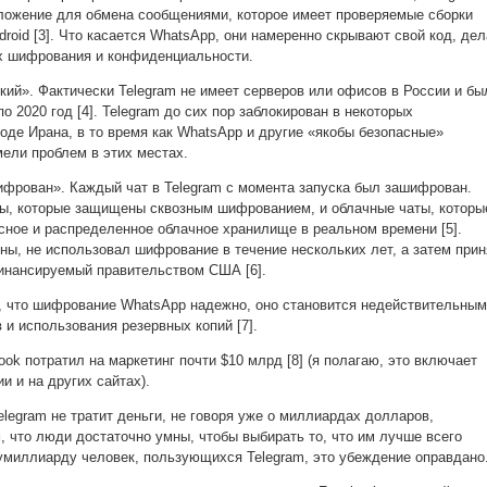
ложение для обмена сообщениями, которое имеет проверяемые сборки
ndroid [3]. Что касается WhatsApp, они намеренно скрывают свой код, де
х шифрования и конфиденциальности.
ский». Фактически Telegram не имеет серверов или офисов в России и бы
по 2020 год [4]. Telegram до сих пор заблокирован в некоторых
оде Ирана, в то время как WhatsApp и другие «якобы безопасные»
мели проблем в этих местах.
шифрован». Каждый чат в Telegram с момента запуска был зашифрован.
ты, которые защищены сквозным шифрованием, и облачные чаты, которы
сное и распределенное облачное хранилище в реальном времени [5].
оны, не использовал шифрование в течение нескольких лет, а затем при
инансируемый правительством США [6].
, что шифрование WhatsApp надежно, оно становится недействительным
 и использования резервных копий [7].
ook потратил на маркетинг почти $10 млрд [8] (я полагаю, это включает
и и на других сайтах).
elegram не тратит деньги, не говоря уже о миллиардах долларов,
, что люди достаточно умны, чтобы выбирать то, что им лучше всего
лумиллиарду человек, пользующихся Telegram, это убеждение оправдано