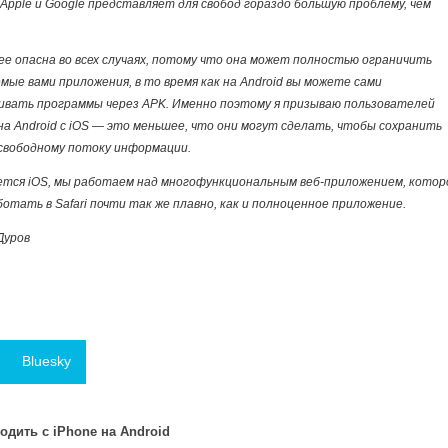
Apple и Google представляет для свобод гораздо большую проблему, чем
ее опасна во всех случаях, потому что она может полностью ограничить
мые вами приложения, в то время как на Android вы можете сами
ивать программы через APK. Именно поэтому я призываю пользователей
а Android с iOS — это меньшее, что они могут сделать, чтобы сохранить
 свободному потоку информации.
ется iOS, мы работаем над многофункциональным веб-приложением, котор
отать в Safari почти так же плавно, как и полноценное приложение.
Дуров
Bluesky
одить с iPhone на Android