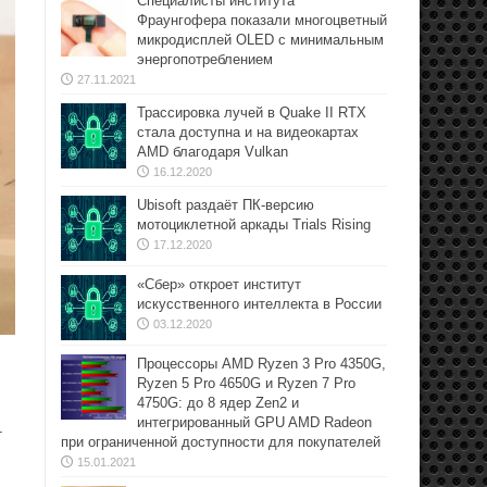
Специалисты института
Фраунгофера показали многоцветный
микродисплей OLED с минимальным
энергопотреблением
27.11.2021
Трассировка лучей в Quake II RTX
стала доступна и на видеокартах
AMD благодаря Vulkan
16.12.2020
Ubisoft раздаёт ПК-версию
мотоциклетной аркады Trials Rising
17.12.2020
«Сбер» откроет институт
искусственного интеллекта в России
03.12.2020
Процессоры AMD Ryzen 3 Pro 4350G,
Ryzen 5 Pro 4650G и Ryzen 7 Pro
4750G: до 8 ядер Zen2 и
интегрированный GPU AMD Radeon
т
при ограниченной доступности для покупателей
15.01.2021