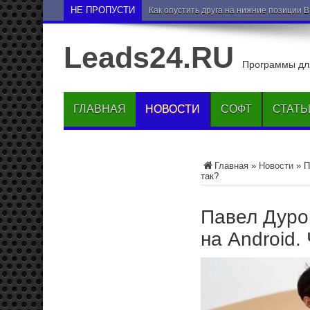
НЕ ПРОПУСТИ
Как опустить друга на нижние позиции 
Leads24.RU
Программы для
ГЛАВНАЯ
НОВОСТИ
СОФТ
СТАТЬ
Главная
»
Новости
»
П
так?
Павел Дуро
на Android. 