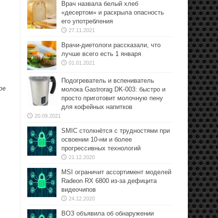
Врач назвала белый хлеб
«десертом» и раскрыла опасность
его употребления
27.11.2021
Врачи-диетологи рассказали, что
лучше всего есть 1 января
01.01.2021
Подогреватель и вспениватель
ое
молока Gastrorag DK-003: быстро и
просто приготовит молочную пену
для кофейных напитков
20.09.2021
SMIC столкнётся с трудностями при
освоении 10-нм и более
прогрессивных технологий
21.12.2020
MSI ограничит ассортимент моделей
Radeon RX 6800 из-за дефицита
видеочипов
24.12.2020
ВОЗ объявила об обнаружении