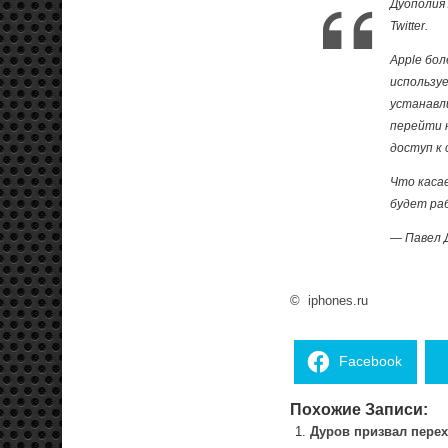
Дуополия 
Twitter.
Apple бол
используе
устанавл
перейти н
доступ к
Что каса
будет раб
— Павел 
©
iphones.ru
Facebook
Похожие Записи:
Дуров призвал перех