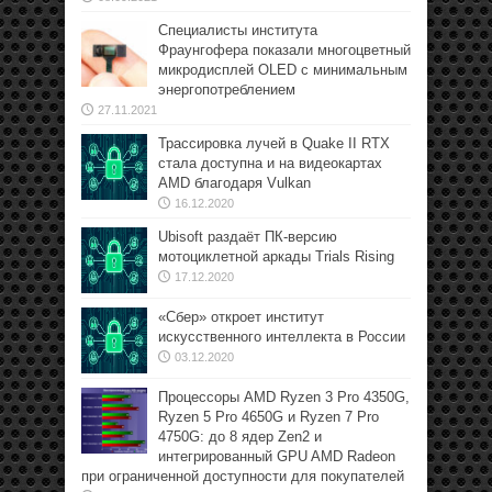
Специалисты института
Фраунгофера показали многоцветный
микродисплей OLED с минимальным
энергопотреблением
27.11.2021
Трассировка лучей в Quake II RTX
стала доступна и на видеокартах
AMD благодаря Vulkan
16.12.2020
Ubisoft раздаёт ПК-версию
мотоциклетной аркады Trials Rising
17.12.2020
«Сбер» откроет институт
искусственного интеллекта в России
03.12.2020
Процессоры AMD Ryzen 3 Pro 4350G,
Ryzen 5 Pro 4650G и Ryzen 7 Pro
4750G: до 8 ядер Zen2 и
интегрированный GPU AMD Radeon
при ограниченной доступности для покупателей