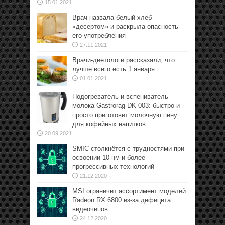
15.01.2021
Врач назвала белый хлеб
«десертом» и раскрыла опасность
его употребления
27.11.2021
Врачи-диетологи рассказали, что
лучше всего есть 1 января
01.01.2021
Подогреватель и вспениватель
молока Gastrorag DK-003: быстро и
просто приготовит молочную пену
для кофейных напитков
20.09.2021
SMIC столкнётся с трудностями при
освоении 10-нм и более
прогрессивных технологий
21.12.2020
MSI ограничит ассортимент моделей
Radeon RX 6800 из-за дефицита
видеочипов
24.12.2020