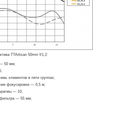
тива TTArtisan 50mm f/1,2:
— 50 мм;
6;
емь элементов в пяти группах;
ие фокусировки — 0,5 м;
фрагмы — 10;
 фильтра — 55 мм;