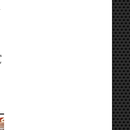
.
s
r