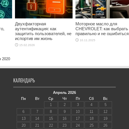
Двухфакторная
Моторное масло для
о,
аутентификация: как
CHEVROLET: как выбрать
защитить пользователей, не
правильно и не ошибиться
испортив им жизнь
10.11.2025
15.02.2026
я 2020
КАЛЕНДАРЬ
Апрель 2026
Пн
Вт
Ср
Чт
Пт
Сб
Вс
1
2
3
4
5
6
7
8
9
10
11
12
13
14
15
16
17
18
19
20
21
22
23
24
25
26