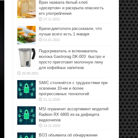
Врач назвала белый хлеб
«десертом» и раскрыла опасность
его употребления
27.11.2021
Врачи-диетологи рассказали, что
лучше всего есть 1 января
01.01.2021
Подогреватель и вспениватель
молока Gastrorag DK-003: быстро и
просто приготовит молочную пену
для кофейных напитков
20.09.2021
SMIC столкнётся с трудностями при
освоении 10-нм и более
прогрессивных технологий
21.12.2020
MSI ограничит ассортимент моделей
Radeon RX 6800 из-за дефицита
видеочипов
24.12.2020
ВОЗ объявила об обнаружении