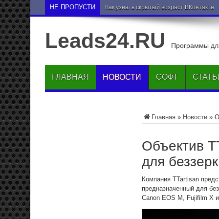
НЕ ПРОПУСТИ
Как узнать скрытый возраст ВКонтакте
Leads24.RU
Программы для
ГЛАВНАЯ
НОВОСТИ
СОФТ
СТАТЬ
Главная
»
Новости
»
О
Объектив TT
для беззер
Компания TTartisan пред
предназначенный для без
Canon EOS M, Fujifilm X и