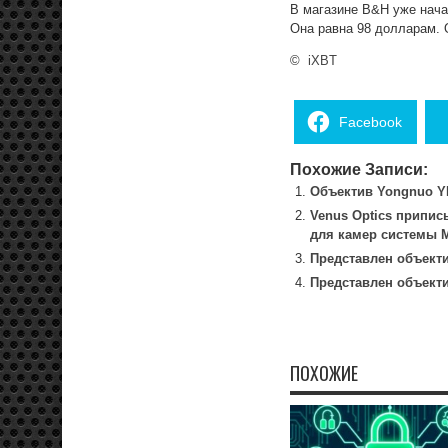
В магазине B&H уже нача
Она равна 98 долларам. О
©
iXBT
Facebook
Похожие Записи:
Объектив Yongnuo YN
Venus Optics припис
для камер системы M
Представлен объектив
Представлен объектив
ПОХОЖИЕ