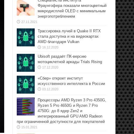
Специалисты института
Фраунгофера показали многоцветный
микродисплей OLED с минимальным
энергопотреблением
27.11.2021
Трассировка лучей в Quake II RTX
стала доступна и на видеокартах
AMD благодаря Vulkan
16.12.2020
Ubisoft раздаёт ПК-версию
мотоциклетной аркады Trials Rising
17.12.2020
«Сбер» откроет институт
искусственного интеллекта в России
03.12.2020
Процессоры AMD Ryzen 3 Pro 4350G,
Ryzen 5 Pro 4650G и Ryzen 7 Pro
4750G: до 8 ядер Zen2 и
интегрированный GPU AMD Radeon
при ограниченной доступности для покупателей
15.01.2021