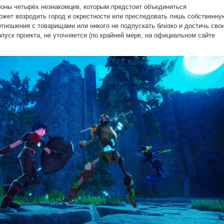
роны четырёх незнакомцев, которым предстоит объединиться
ожет возродить город и окрестности или преследовать лишь собственну
отношения с товарищами или никого не подпускать близко и достичь сво
апуск проекта, не уточняется (по крайней мере, на официальном сайте