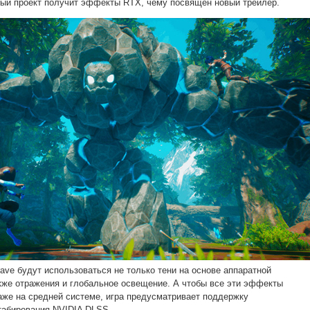
ый проект получит эффекты RTX, чему посвящён новый трейлер.
rave будут использоваться не только тени на основе аппаратной
акже отражения и глобальное освещение. А чтобы все эти эффекты
аже на средней системе, игра предусматривает поддержку
табирования NVIDIA DLSS.