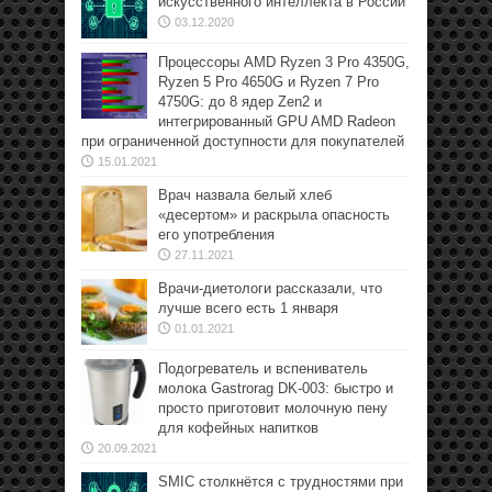
искусственного интеллекта в России
03.12.2020
Процессоры AMD Ryzen 3 Pro 4350G,
Ryzen 5 Pro 4650G и Ryzen 7 Pro
4750G: до 8 ядер Zen2 и
интегрированный GPU AMD Radeon
при ограниченной доступности для покупателей
15.01.2021
Врач назвала белый хлеб
«десертом» и раскрыла опасность
его употребления
27.11.2021
Врачи-диетологи рассказали, что
лучше всего есть 1 января
01.01.2021
Подогреватель и вспениватель
молока Gastrorag DK-003: быстро и
просто приготовит молочную пену
для кофейных напитков
20.09.2021
SMIC столкнётся с трудностями при