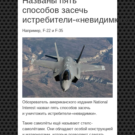
Названы пять
способов засечь
истребители-«невидимки»
Например, F-22 и F-35
Обозреватель американского издания National
Interest назвал пять способов засечь
и уничтожить истребители-«невидимки».
Такие самолёты ещё называют стелс-
самолётами. Они обладают особой конструкцией
и материалами, которые позволяют сделать