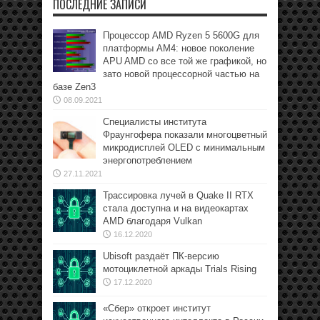
ПОСЛЕДНИЕ ЗАПИСИ
Процессор AMD Ryzen 5 5600G для
платформы АМ4: новое поколение
APU AMD со все той же графикой, но
зато новой процессорной частью на
базе Zen3
08.09.2021
Специалисты института
Фраунгофера показали многоцветный
микродисплей OLED с минимальным
энергопотреблением
27.11.2021
Трассировка лучей в Quake II RTX
стала доступна и на видеокартах
AMD благодаря Vulkan
16.12.2020
Ubisoft раздаёт ПК-версию
мотоциклетной аркады Trials Rising
17.12.2020
«Сбер» откроет институт