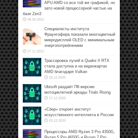
APU AMD со все той же графикой, но
зато новой процессорной частью на
базе Zen3
08.09.2021
Специалисты института
Фраунгофера показали многоцветный
микродисплей OLED с минимальным
энергопотреблением
27.11.2021
Трассировка лучей в Quake II RTX
стала доступна и на видеокартах
AMD благодаря Vulkan
16.12.2020
Ubisoft раздаёт ПК-версию
мотоциклетной аркады Trials Rising
17.12.2020
«Сбер» откроет институт
искусственного интеллекта в России
03.12.2020
Процессоры AMD Ryzen 3 Pro 4350G,
Ryzen 5 Pro 4650G и Ryzen 7 Pro