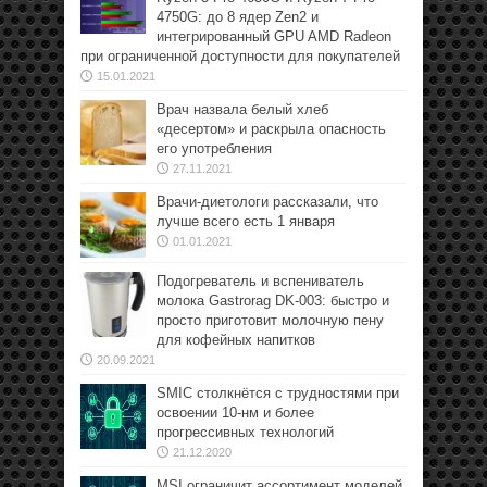
4750G: до 8 ядер Zen2 и
интегрированный GPU AMD Radeon
при ограниченной доступности для покупателей
15.01.2021
Врач назвала белый хлеб
«десертом» и раскрыла опасность
его употребления
27.11.2021
Врачи-диетологи рассказали, что
лучше всего есть 1 января
01.01.2021
Подогреватель и вспениватель
молока Gastrorag DK-003: быстро и
просто приготовит молочную пену
для кофейных напитков
20.09.2021
SMIC столкнётся с трудностями при
освоении 10-нм и более
прогрессивных технологий
21.12.2020
MSI ограничит ассортимент моделей