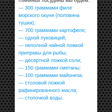
глиняных посудины мы будем:
— 300 граммами филе
морского окуня (половина
тушки);
— 700 граммами картофеля;
— одной луковицей;
— неполной чайной ложкой
приправы для рыбы;
— десертной ложкой соли;
— 150 граммами сметаны;
— 100 граммами майонеза;
— столовой ложкой
рафинированного масла;
— стопочкой воды.