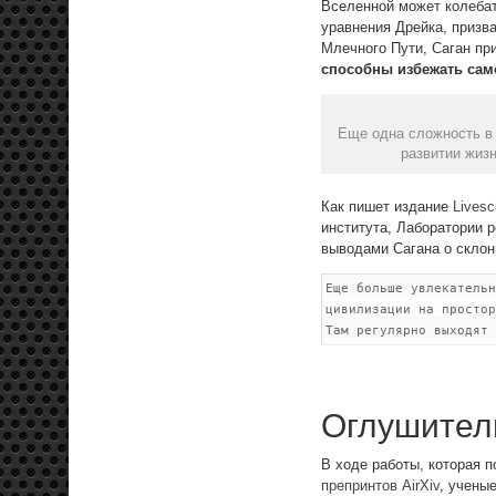
Вселенной может колебат
уравнения Дрейка, призв
Млечного Пути, Саган пр
способны избежать сам
Еще одна сложность в 
развитии жиз
Как пишет издание
Livesc
института, Лаборатории 
выводами Сагана о склон
Еще больше увлекательн
цивилизации на просто
Там регулярно выходят 
Оглушител
В ходе работы, которая 
препринтов AirXiv
, учены