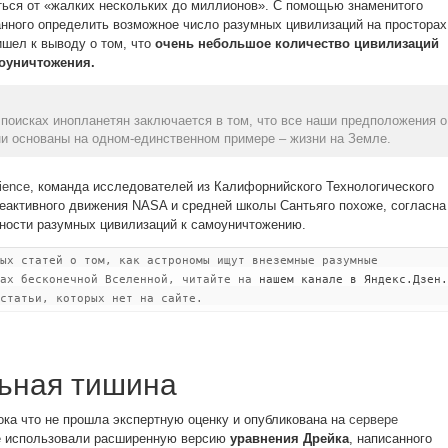
ься от «жалких нескольких до миллионов». С помощью знаменитого
анного определить возможное число разумных цивилизаций на просторах
ишел к выводу о том, что
очень небольшое количество цивилизаций
оуничтожения.
поисках инопланетян заключается в том, что все наши предположения о
ни основаны на одном-единственном примере – жизни на Земле.
ience
, команда исследователей из Калифорнийского Технологического
реактивного движения NASA и средней школы Сантьяго похоже, согласна
ности разумных цивилизаций к самоуничтожению.
ых статей о том, как астрономы ищут внеземные разумные
рах бесконечной Вселенной, читайте на
нашем канале в Яндекс.Дзен.
статьи, которых нет на сайте.
ьная тишина
пока что не прошла экспертную оценку и опубликована на
сервере
е использовали расширенную версию
уравнения Дрейка
, написанного