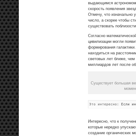
выдающимся астрономом е
скорость появления звезд
Отмечу, что изначально у
число, а скорее чтобы с
существовать поблизости
Согласно математической
цивилизации могли появи
формирования галактики.
находиться на расстоянии
световых лет ближе, чем 
миллиардов лет после об
Существует большая вер
момен
Это интересно:
Если ин
Интересно, что к получе
которые нередко упускаю
создание органических м