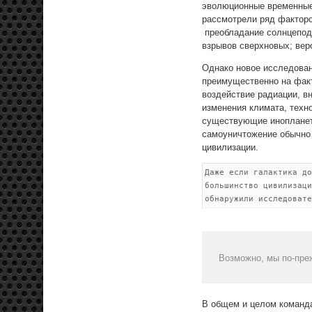
эволюционные временные 
рассмотрели ряд факторо
преобладание солнцеподо
взрывов сверхновых; вер
Однако новое исследован
преимущественно на факт
воздействие радиации, в
изменения климата, техн
существующие инопланетн
самоуничтожение обычно 
цивилизации.
Даже если галактика до
большинство цивилизаци
обнаружили исследовате
Возможно, мы по-пре
В общем и целом команда