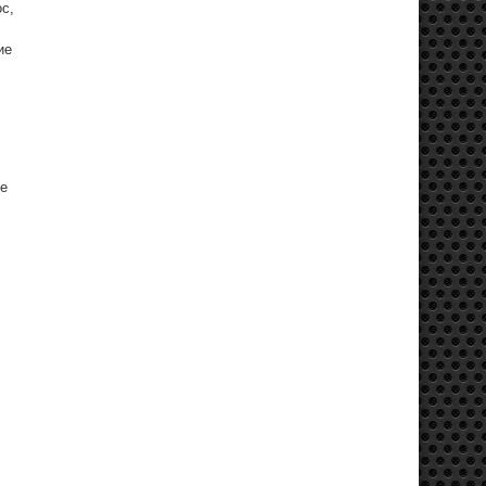
с,
ие
ее