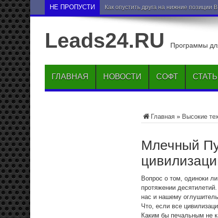
НЕ ПРОПУСТИ
Как опустить друга на нижние позиции 
Leads24.RU
Программы для
ГЛАВНАЯ
НОВОСТИ
СОФТ
СТАТ
Главная
»
Высокие те
Млечный Пу
цивилизаци
Вопрос о том, одиноки л
протяжении десятилетий. 
нас и нашему оглушитель
Что, если все цивилизац
Каким бы печальным не к