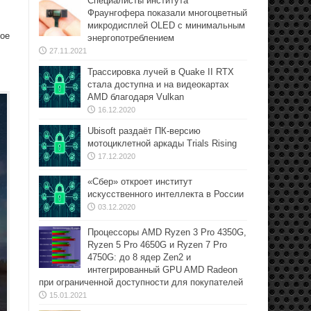
Специалисты института
Фраунгофера показали многоцветный
микродисплей OLED с минимальным
рое
энергопотреблением
27.11.2021
Трассировка лучей в Quake II RTX
стала доступна и на видеокартах
AMD благодаря Vulkan
16.12.2020
Ubisoft раздаёт ПК-версию
мотоциклетной аркады Trials Rising
17.12.2020
«Сбер» откроет институт
искусственного интеллекта в России
03.12.2020
Процессоры AMD Ryzen 3 Pro 4350G,
Ryzen 5 Pro 4650G и Ryzen 7 Pro
4750G: до 8 ядер Zen2 и
интегрированный GPU AMD Radeon
при ограниченной доступности для покупателей
15.01.2021