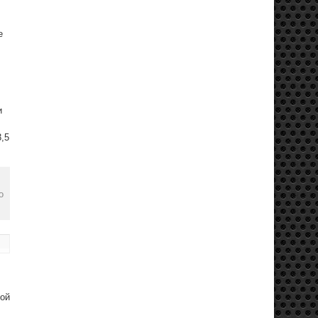
е
и
,5
о
бой