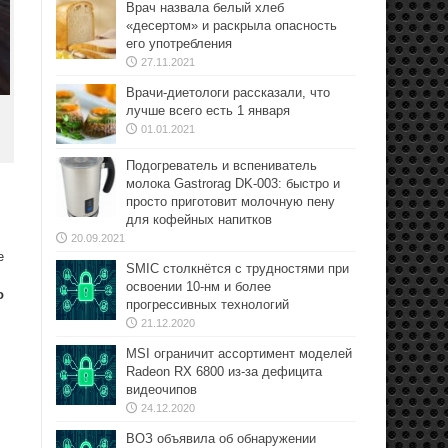
Врач назвала белый хлеб
«десертом» и раскрыла опасность
его употребления
27.11.2021
Врачи-диетологи рассказали, что
лучше всего есть 1 января
01.01.2021
Подогреватель и вспениватель
молока Gastrorag DK-003: быстро и
просто приготовит молочную пену
для кофейных напитков
20.09.2021
е
SMIC столкнётся с трудностями при
освоении 10-нм и более
о
прогрессивных технологий
21.12.2020
MSI ограничит ассортимент моделей
Radeon RX 6800 из-за дефицита
видеочипов
24.12.2020
ВОЗ объявила об обнаружении