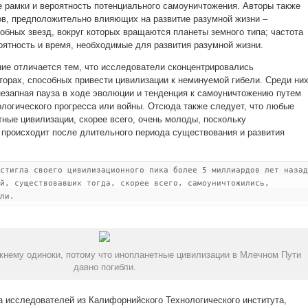
рамки и вероятность потенциального самоуничтожения. Авторы также
в, предположительно влияющих на развитие разумной жизни –
бных звезд, вокруг которых вращаются планеты земного типа; частота
оятность и время, необходимые для развития разумной жизни.
ие отличается тем, что исследователи сконцентрировались
орах, способных привести цивилизации к неминуемой гибели. Среди ни
незапная пауза в ходе эволюции и тенденция к самоуничтожению путем
ологического прогресса или войны. Отсюда также следует, что любые
ые цивилизации, скорее всего, очень молоды, поскольку
происходит после длительного периода существования и развития
стигла своего цивилизационного пика более 5 миллиардов лет назад
й, существовавших тогда, скорее всего, самоуничтожились,
ли.
жнему одиноки, потому что инопланетные цивилизации в Млечном Пути
давно погибли.
 исследователей из Калифорнийского Технологического института,