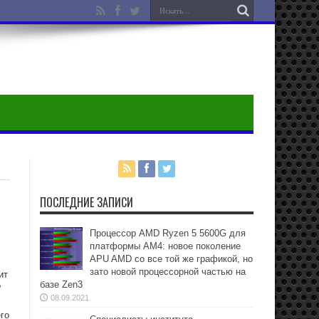
ПОСЛЕДНИЕ ЗАПИСИ
Процессор AMD Ryzen 5 5600G для
платформы АМ4: новое поколение
APU AMD со все той же графикой, но
зато новой процессорной частью на
ит
базе Zen3
?
08.09.2021
го