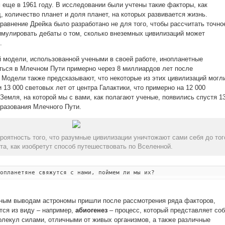
ще в 1961 году. В исследовании были учтены такие факторы, как
, количество планет и доля планет, на которых развивается жизнь.
равнение Дрейка было разработано не для того, чтобы рассчитать точно
тимулировать дебаты о том, сколько внеземных цивилизаций может
.
 модели, использованной учеными в своей работе, инопланетные
ться в Млечном Пути примерно через 8 миллиардов лет после
 Модели также предсказывают, что некоторые из этих цивилизаций могл
 13 000 световых лет от центра Галактики, что примерно на 12 000
Земля, на которой мы с вами, как полагают ученые, появились спустя 13
разования Млечного Пути.
оятность того, что разумные цивилизации уничтожают сами себя до тог
та, как изобретут способ путешествовать по Вселенной.
опланетяне свяжутся с нами, поймем ли мы их?
нным выводам астрономы пришли после рассмотрения ряда факторов,
тся из виду – например,
абиогенез
– процесс, который представляет со
олекул силами, отличными от живых организмов, а также различные