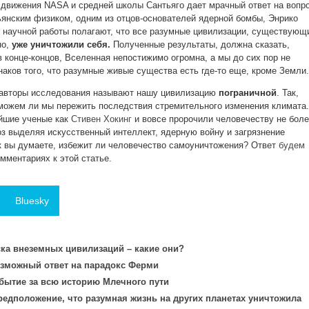
 движения NASA и средней школы Сантьяго дает мрачный ответ на вопро
нским физиком, одним из отцов-основателей ядерной бомбы, Энрико
 научной работы полагают, что все разумные цивилизации, существующ
о,
уже уничтожили себя.
Полученные результаты, должна сказать,
 конце-концов, Вселенная непостижимо огромна, а мы до сих пор не
наков того, что разумные живые существа есть где-то еще, кроме Земли.
о авторы исследования называют нашу цивилизацию
пограничной
. Так,
 сможем ли мы пережить последствия стремительного изменения климата.
айшие ученые как
Стивен Хокинг
и вовсе пророчили человечеству не бол
оз выделяя искусственный интеллект, ядерную войну и загрязнение
 вы думаете, избежит ли человечество самоуничтожения? Ответ
будем
омментариях к этой статье.
Bluesky
ка внеземных цивилизаций – какие они?
озможный ответ на парадокс Ферми
бытие за всю историю Млечного пути
едположение, что разумная жизнь на других планетах уничтожила