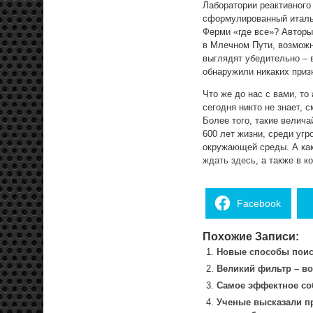
Лаборатории реактивного
сформулированный италья
Ферми «где все»? Авторы
в Млечном Пути, возможн
выглядят убедительно – в
обнаружили никаких приз
Что же до нас с вами, т
сегодня никто не знает,
Более того, такие велич
600 лет жизни, среди угр
окружающей среды. А как
ждать здесь
, а также в к
Facebook
Похожие Записи:
Новые способы поис
Великий фильтр – в
Самое эффектное со
Ученые высказали пр