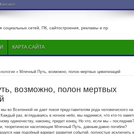
ВКонтакте
 социальных сетей, ПК, сайтостроения, рекламы и пр.
ЬИ
КАРТА САЙТА
хнологии
»
Млечный Путь, возможно, полон мертвых цивилизаций
ть, возможно, полон мертвых
й
и мы во Вселенной не дает покоя представителям рода человеческого на
Каждый раз, вглядываясь в ночное небо, мы надеемся, что кто-то замет
ному одиночеству, наконец, придет конец. Но что, если мы – последние
ии, теоретически населяющие Млечный Путь, давным-давно погибли?
азался нам подобный вариант развития событий, полностью исключить е