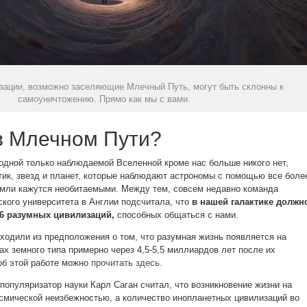
зации, возможно заселяющие Млечный Путь, могут быть склонны к
самоуничтожению. Прямо как мы с вами.
в Млечном Пути?
 одной только наблюдаемой Вселенной кроме нас больше никого нет,
тик, звезд и планет, которые наблюдают астрономы с помощью все боле
емли кажутся необитаемыми. Между тем, совсем недавно команда
ского университета в Англии подсчитала, что
в нашей галактике должн
36 разумных цивилизаций,
способных общаться с нами.
ходили из предположения о том, что разумная жизнь появляется на
ах земного типа примерно через 4,5-5,5 миллиардов лет после их
об этой работе можно
прочитать здесь.
опуляризатор науки Карл Саган считал, что возникновение жизни на
смической неизбежностью, а количество инопланетных цивилизаций во