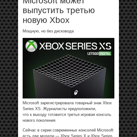
Microsoft может
выпустить третью
новую Xbox
Мощную, но без дисковода
Microsoft зарегистрировала товарный знак Xbox
Series XS. Журналисты предположили,
что к выходу готовится третья игровая консоль
нового поколения.
Сейчас в серии современных консолей Microsoft
есть две модели — Xbox Series X и Xbox Series