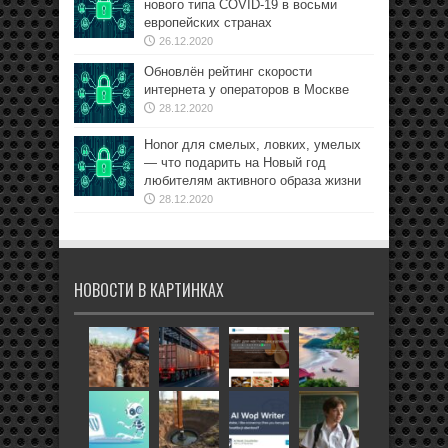
нового типа COVID-19 в восьми
европейских странах
26.12.2020
Обновлён рейтинг скорости
интернета у операторов в Москве
28.12.2020
Honor для смелых, ловких, умелых
— что подарить на Новый год
любителям активного образа жизни
28.12.2020
НОВОСТИ В КАРТИНКАХ