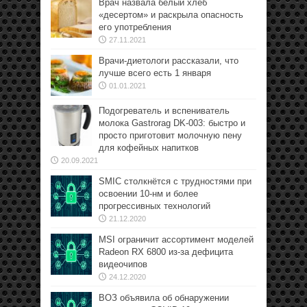
Врач назвала белый хлеб
«десертом» и раскрыла опасность
его употребления
27.11.2021
Врачи-диетологи рассказали, что
лучше всего есть 1 января
01.01.2021
Подогреватель и вспениватель
молока Gastrorag DK-003: быстро и
просто приготовит молочную пену
для кофейных напитков
20.09.2021
SMIC столкнётся с трудностями при
освоении 10-нм и более
прогрессивных технологий
21.12.2020
MSI ограничит ассортимент моделей
Radeon RX 6800 из-за дефицита
видеочипов
24.12.2020
ВОЗ объявила об обнаружении