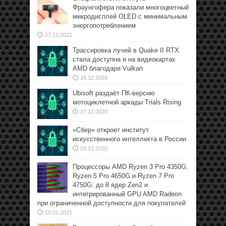
Фраунгофера показали многоцветный
микродисплей OLED с минимальным
энергопотреблением
27.11.2021
Трассировка лучей в Quake II RTX
стала доступна и на видеокартах
AMD благодаря Vulkan
16.12.2020
Ubisoft раздаёт ПК-версию
мотоциклетной аркады Trials Rising
17.12.2020
«Сбер» откроет институт
искусственного интеллекта в России
03.12.2020
Процессоры AMD Ryzen 3 Pro 4350G,
Ryzen 5 Pro 4650G и Ryzen 7 Pro
4750G: до 8 ядер Zen2 и
интегрированный GPU AMD Radeon
при ограниченной доступности для покупателей
15.01.2021