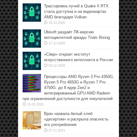
Трассировка лучей в Quake II RTX
стала доступна и на видеокартах
AMD благодаря Vulkan
16.12.2020
Ubisoft раздаёт ПК-версию
мотоциклетной аркады Trials Rising
17.12.2020
«Сбер» откроет институт
искусственного интеллекта в России
03.12.2020
Процессоры AMD Ryzen 3 Pro 4350G,
Ryzen 5 Pro 4650G и Ryzen 7 Pro
4750G: до 8 ядер Zen2 и
интегрированный GPU AMD Radeon
при ограниченной доступности для покупателей
15.01.2021
Врач назвала белый хлеб
«десертом» и раскрыла опасность
его употребления
27.11.2021