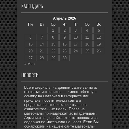
КАЛЕНДАРЬ
Апрель 2026
Пн
Вт
Ср
Чт
Пт
Сб
Вс
1
2
3
4
5
6
7
8
9
10
11
12
13
14
15
16
17
18
19
20
21
22
23
24
25
26
27
28
29
30
« Мар
НОВОСТИ
Все материалы на данном сайте взяты из
открытых источников — имеют обратную
ссылку на материал в интернете или
присланы посетителями сайта и
предоставляются исключительно в
ознакомительных целях. Права на
материалы принадлежат их владельцам.
Администрация сайта ответственности за
содержание материала не несет. Если Вы
обнаружили на нашем сайте материалы,