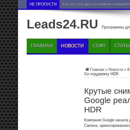
НЕ ПРОПУСТИ
Как опустить друга на нижние позиции 
Leads24.RU
Программы для
ГЛАВНАЯ
НОВОСТИ
СОФТ
СТАТЬ
Главная
»
Новости
»
К
Go поддержку HDR
Крутые сни
Google реа
HDR
Компания Google начала
Camera, ориентированног