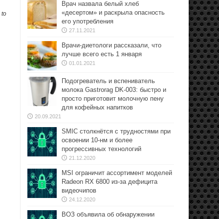
Врач назвала белый хлеб
«десертом» и раскрыла опасность
 to
его употребления
27.11.2021
Врачи-диетологи рассказали, что
лучше всего есть 1 января
01.01.2021
Подогреватель и вспениватель
молока Gastrorag DK-003: быстро и
просто приготовит молочную пену
для кофейных напитков
20.09.2021
SMIC столкнётся с трудностями при
освоении 10-нм и более
прогрессивных технологий
21.12.2020
MSI ограничит ассортимент моделей
Radeon RX 6800 из-за дефицита
видеочипов
24.12.2020
ВОЗ объявила об обнаружении