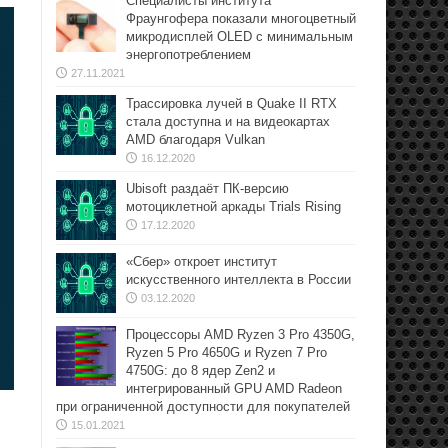
Специалисты института
Фраунгофера показали многоцветный
микродисплей OLED с минимальным
энергопотреблением
27.11.2021
Трассировка лучей в Quake II RTX
стала доступна и на видеокартах
AMD благодаря Vulkan
16.12.2020
Ubisoft раздаёт ПК-версию
мотоциклетной аркады Trials Rising
17.12.2020
«Сбер» откроет институт
искусственного интеллекта в России
03.12.2020
Процессоры AMD Ryzen 3 Pro 4350G,
Ryzen 5 Pro 4650G и Ryzen 7 Pro
4750G: до 8 ядер Zen2 и
интегрированный GPU AMD Radeon
при ограниченной доступности для покупателей
15.01.2021