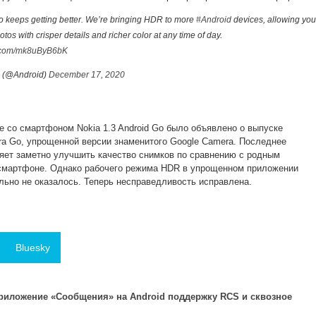
keeps getting better. We’re bringing HDR to more
#Android
devices, allowing you
tos with crisper details and richer color at any time of day.
er.com/mk8uByB6bK
 (@Android)
December 17, 2020
е со смартфоном Nokia 1.3 Android Go было объявлено о выпуске
a Go, упрощенной версии знаменитого Google Camera. Последнее
яет заметно улучшить качество снимков по сравнению с родным
смартфоне. Однако рабочего режима HDR в упрощенном приложении
льно не оказалось. Теперь несправедливость исправлена.
Bluesky
риложение «Сообщения» на Android поддержку RCS и сквозное