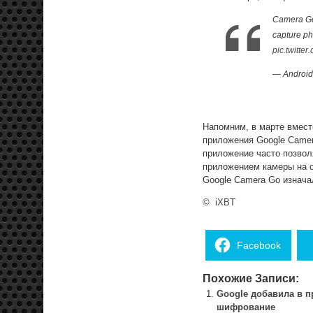
Camera Go 
capture pho
pic.twitt
— Android
Напомним, в марте вмест
приложения Google Camer
приложение часто позвол
приложением камеры на 
Google Camera Go изнача
©
iXBT
Facebook
Похожие Записи:
Google добавила в п
шифрование