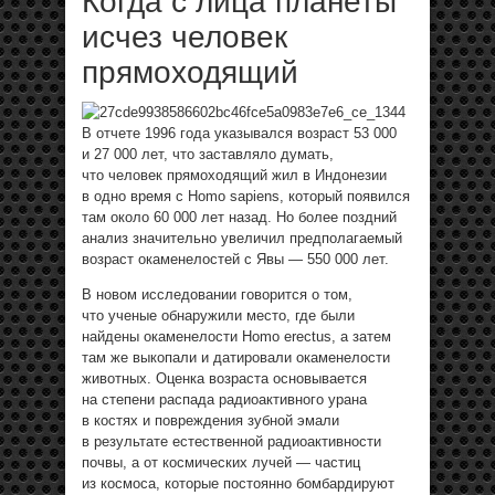
Когда с лица планеты
исчез человек
прямоходящий
В отчете 1996 года указывался возраст 53 000
и 27 000 лет, что заставляло думать,
что человек прямоходящий жил в Индонезии
в одно время с Homo sapiens, который появился
там около 60 000 лет назад. Но более поздний
анализ значительно увеличил предполагаемый
возраст окаменелостей с Явы — 550 000 лет.
В новом исследовании говорится о том,
что ученые обнаружили место, где были
найдены окаменелости Homo erectus, а затем
там же выкопали и датировали окаменелости
животных. Оценка возраста основывается
на степени распада радиоактивного урана
в костях и повреждения зубной эмали
в результате естественной радиоактивности
почвы, а от космических лучей — частиц
из космоса, которые постоянно бомбардируют