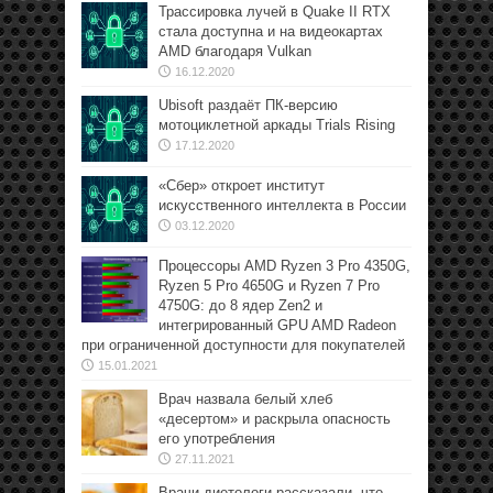
Трассировка лучей в Quake II RTX
стала доступна и на видеокартах
AMD благодаря Vulkan
16.12.2020
Ubisoft раздаёт ПК-версию
мотоциклетной аркады Trials Rising
17.12.2020
«Сбер» откроет институт
искусственного интеллекта в России
03.12.2020
Процессоры AMD Ryzen 3 Pro 4350G,
Ryzen 5 Pro 4650G и Ryzen 7 Pro
4750G: до 8 ядер Zen2 и
интегрированный GPU AMD Radeon
при ограниченной доступности для покупателей
15.01.2021
Врач назвала белый хлеб
«десертом» и раскрыла опасность
его употребления
27.11.2021
Врачи-диетологи рассказали, что