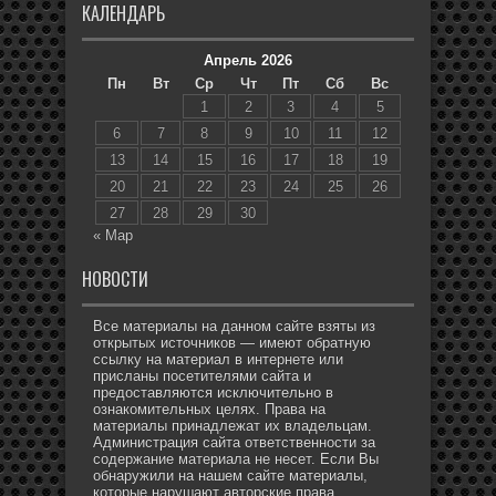
КАЛЕНДАРЬ
Апрель 2026
Пн
Вт
Ср
Чт
Пт
Сб
Вс
1
2
3
4
5
6
7
8
9
10
11
12
13
14
15
16
17
18
19
20
21
22
23
24
25
26
27
28
29
30
« Мар
НОВОСТИ
Все материалы на данном сайте взяты из
открытых источников — имеют обратную
ссылку на материал в интернете или
присланы посетителями сайта и
предоставляются исключительно в
ознакомительных целях. Права на
материалы принадлежат их владельцам.
Администрация сайта ответственности за
содержание материала не несет. Если Вы
обнаружили на нашем сайте материалы,
которые нарушают авторские права,