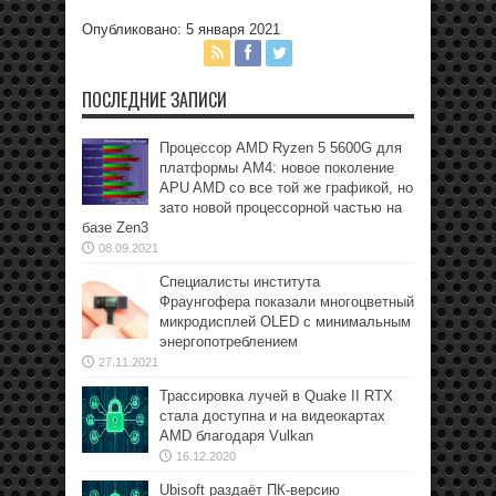
Опубликовано: 5 января 2021
ПОСЛЕДНИЕ ЗАПИСИ
Процессор AMD Ryzen 5 5600G для
платформы АМ4: новое поколение
APU AMD со все той же графикой, но
зато новой процессорной частью на
базе Zen3
08.09.2021
Специалисты института
Фраунгофера показали многоцветный
микродисплей OLED с минимальным
энергопотреблением
27.11.2021
Трассировка лучей в Quake II RTX
стала доступна и на видеокартах
AMD благодаря Vulkan
16.12.2020
Ubisoft раздаёт ПК-версию