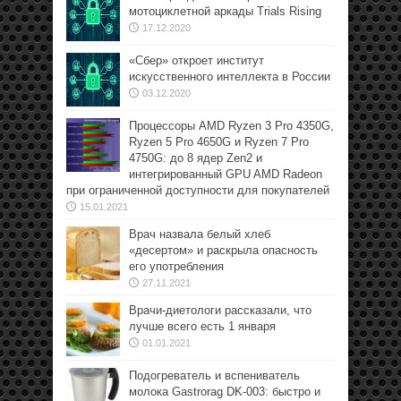
мотоциклетной аркады Trials Rising
17.12.2020
«Сбер» откроет институт
искусственного интеллекта в России
03.12.2020
Процессоры AMD Ryzen 3 Pro 4350G,
Ryzen 5 Pro 4650G и Ryzen 7 Pro
4750G: до 8 ядер Zen2 и
интегрированный GPU AMD Radeon
при ограниченной доступности для покупателей
15.01.2021
Врач назвала белый хлеб
«десертом» и раскрыла опасность
его употребления
27.11.2021
Врачи-диетологи рассказали, что
лучше всего есть 1 января
01.01.2021
Подогреватель и вспениватель
молока Gastrorag DK-003: быстро и