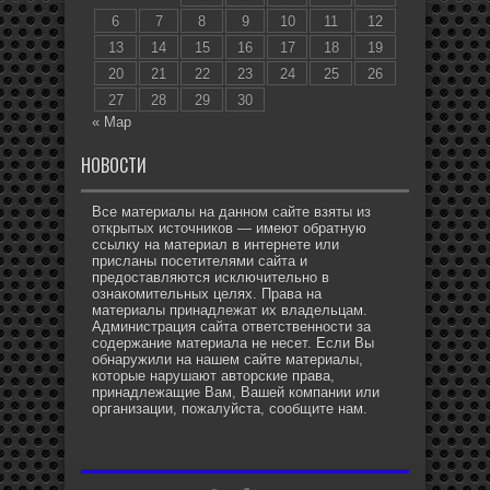
6
7
8
9
10
11
12
13
14
15
16
17
18
19
20
21
22
23
24
25
26
27
28
29
30
« Мар
НОВОСТИ
Все материалы на данном сайте взяты из
открытых источников — имеют обратную
ссылку на материал в интернете или
присланы посетителями сайта и
предоставляются исключительно в
ознакомительных целях. Права на
материалы принадлежат их владельцам.
Администрация сайта ответственности за
содержание материала не несет. Если Вы
обнаружили на нашем сайте материалы,
которые нарушают авторские права,
принадлежащие Вам, Вашей компании или
организации, пожалуйста, сообщите нам.