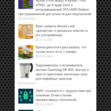
Ryzen 5 Pro 4650G и Ryzen 7 Pro
4750G: до 8 ядер Zen2 и
интегрированный GPU AMD Radeon
при ограниченной доступности для покупателей
15.01.2021
Врач назвала белый хлеб
«десертом» и раскрыла опасность
его употребления
27.11.2021
Врачи-диетологи рассказали, что
лучше всего есть 1 января
01.01.2021
Подогреватель и вспениватель
молока Gastrorag DK-003: быстро и
просто приготовит молочную пену
для кофейных напитков
20.09.2021
SMIC столкнётся с трудностями при
освоении 10-нм и более
прогрессивных технологий
21.12.2020