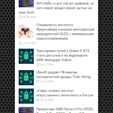
APU AMD со все той же графикой, но
зато новой процессорной частью на
базе Zen3
08.09.2021
Специалисты института
Фраунгофера показали многоцветный
микродисплей OLED с минимальным
энергопотреблением
27.11.2021
Трассировка лучей в Quake II RTX
стала доступна и на видеокартах
AMD благодаря Vulkan
16.12.2020
Ubisoft раздаёт ПК-версию
мотоциклетной аркады Trials Rising
17.12.2020
«Сбер» откроет институт
искусственного интеллекта в России
03.12.2020
Процессоры AMD Ryzen 3 Pro 4350G,