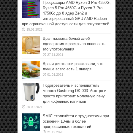
Процессоры AMD Ryzen 3 Pro 4350G,
Ryzen 5 Pro 4650G и Ryzen 7 Pro
4750G: до 8 ядер Zen2 и
интегрированный GPU AMD Radeon
при ограниченной доступности для покупателей
15.01.2021
Врач назвала белый хлеб
«десертом» и раскрыла опасность
его употребления
27.11.2021
Врачи-диетологи рассказали, что
лучше всего есть 1 января
01.01.2021
Подогреватель и вспениватель
молока Gastrorag DK-003: быстро и
просто приготовит молочную пену
для кофейных напитков
20.09.2021
SMIC столкнётся с трудностями при
освоении 10-нм и более
прогрессивных технологий
21.12.2020