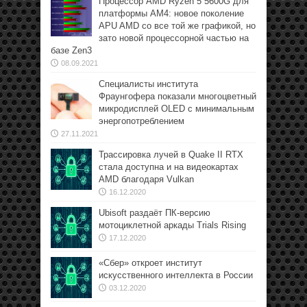
Процессор AMD Ryzen 5 5600G для
платформы АМ4: новое поколение
APU AMD со все той же графикой, но
зато новой процессорной частью на
базе Zen3
08.09.2021
Специалисты института
Фраунгофера показали многоцветный
микродисплей OLED с минимальным
энергопотреблением
27.11.2021
Трассировка лучей в Quake II RTX
стала доступна и на видеокартах
AMD благодаря Vulkan
16.12.2020
Ubisoft раздаёт ПК-версию
мотоциклетной аркады Trials Rising
17.12.2020
«Сбер» откроет институт
искусственного интеллекта в России
03.12.2020