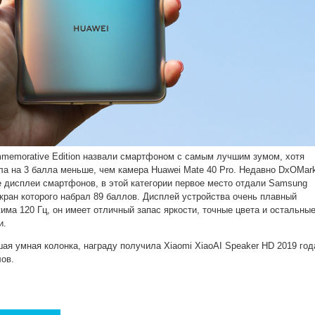
mmemorative Edition назвали смартфоном с самым лучшим зумом, хотя
ла на 3 балла меньше, чем камера Huawei Mate 40 Pro. Недавно DxOMar
е дисплеи смартфонов, в этой категории первое место отдали Samsung
 экран которого набрал 89 баллов. Дисплей устройства очень плавный
има 120 Гц, он имеет отличный запас яркости, точные цвета и остальны
и.
ая умная колонка, награду получила Xiaomi XiaoAI Speaker HD 2019 год
лов.