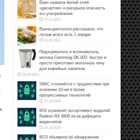
Врач назвала белый хлеб
«десертом» и раскрыла опасность
его употребления
27.11.2021
Врачи-диетологи рассказали, что
лучше всего есть 1 января
01.01.2021
Подогреватель и вспениватель
молока Gastrorag DK-003: быстро и
просто приготовит молочную пену
для кофейных напитков
20.09.2021
k
SMIC столкнётся с трудностями при
освоении 10-нм и более
е
прогрессивных технологий
21.12.2020
а,
MSI ограничит ассортимент моделей
Radeon RX 6800 из-за дефицита
видеочипов
24.12.2020
ВОЗ объявила об обнаружении