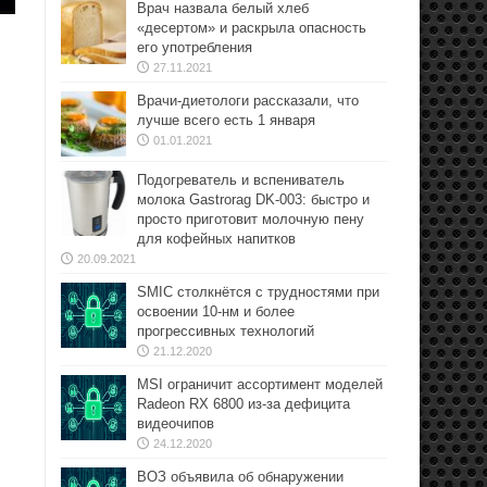
Врач назвала белый хлеб
«десертом» и раскрыла опасность
его употребления
27.11.2021
Врачи-диетологи рассказали, что
лучше всего есть 1 января
01.01.2021
Подогреватель и вспениватель
молока Gastrorag DK-003: быстро и
просто приготовит молочную пену
для кофейных напитков
20.09.2021
SMIC столкнётся с трудностями при
освоении 10-нм и более
прогрессивных технологий
21.12.2020
MSI ограничит ассортимент моделей
Radeon RX 6800 из-за дефицита
видеочипов
24.12.2020
ВОЗ объявила об обнаружении