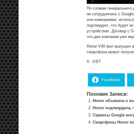
По словам генерального 
не сотрудничать с Googl
или компаниями, использ
подтвердил, что будет ис
устройствах. Договор с G
что две компании уже ве
Honor V40 был выпущен в
смартфона может получит
©
iXBT
Facebook
Похожие Записи:
Honor объявила о в
Honor подтвердила, 
Сервисы Google могу
Смартфоны Honor вс