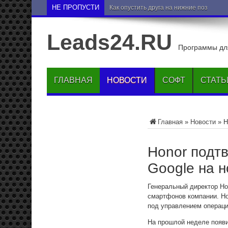
НЕ ПРОПУСТИ
Как опустить друга на нижние позиции 
Leads24.RU
Программы для
ГЛАВНАЯ
НОВОСТИ
СОФТ
СТАТЬ
Главная
»
Новости
»
H
Honor подт
Google на 
Генеральный директор Ho
смартфонов компании. Но
под управлением операци
На прошлой неделе появи