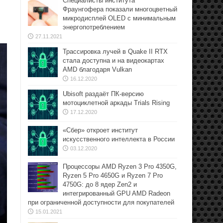
Специалисты института
Фраунгофера показали многоцветный
микродисплей OLED с минимальным
энергопотреблением
27.11.2021
Трассировка лучей в Quake II RTX
стала доступна и на видеокартах
AMD благодаря Vulkan
16.12.2020
Ubisoft раздаёт ПК-версию
мотоциклетной аркады Trials Rising
17.12.2020
«Сбер» откроет институт
искусственного интеллекта в России
03.12.2020
Процессоры AMD Ryzen 3 Pro 4350G,
Ryzen 5 Pro 4650G и Ryzen 7 Pro
4750G: до 8 ядер Zen2 и
интегрированный GPU AMD Radeon
при ограниченной доступности для покупателей
15.01.2021