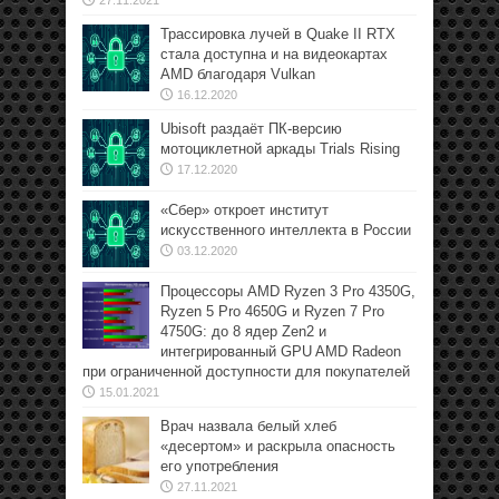
Трассировка лучей в Quake II RTX
стала доступна и на видеокартах
AMD благодаря Vulkan
16.12.2020
Ubisoft раздаёт ПК-версию
мотоциклетной аркады Trials Rising
17.12.2020
«Сбер» откроет институт
искусственного интеллекта в России
03.12.2020
Процессоры AMD Ryzen 3 Pro 4350G,
Ryzen 5 Pro 4650G и Ryzen 7 Pro
4750G: до 8 ядер Zen2 и
интегрированный GPU AMD Radeon
при ограниченной доступности для покупателей
15.01.2021
Врач назвала белый хлеб
«десертом» и раскрыла опасность
его употребления
27.11.2021