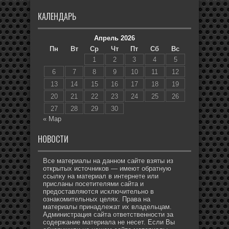
КАЛЕНДАРЬ
Апрель 2026
Пн
Вт
Ср
Чт
Пт
Сб
Вс
1
2
3
4
5
6
7
8
9
10
11
12
13
14
15
16
17
18
19
20
21
22
23
24
25
26
27
28
29
30
« Мар
НОВОСТИ
Все материалы на данном сайте взяты из
открытых источников — имеют обратную
ссылку на материал в интернете или
присланы посетителями сайта и
предоставляются исключительно в
ознакомительных целях. Права на
материалы принадлежат их владельцам.
Администрация сайта ответственности за
содержание материала не несет. Если Вы