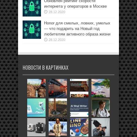
Обновлён рейтинг скорости
интернета у операторов в Москве
28.12.2020
Honor для смелых, ловких, умелых
— что подарить на Новый год
любителям активного образа жизни
28.12.2020
НОВОСТИ В КАРТИНКАХ